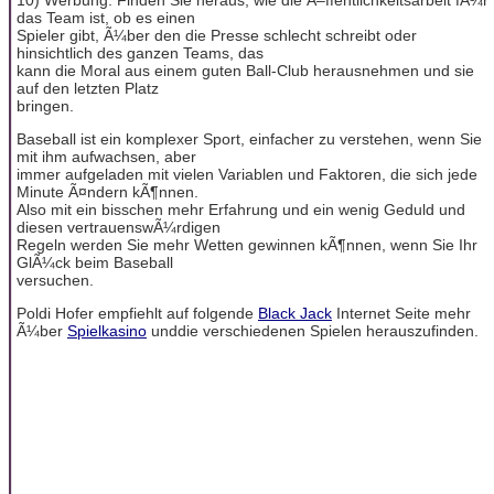
das Team ist, ob es einen
Spieler gibt, Ã¼ber den die Presse schlecht schreibt oder
hinsichtlich des ganzen Teams, das
kann die Moral aus einem guten Ball-Club herausnehmen und sie
auf den letzten Platz
bringen.
Baseball ist ein komplexer Sport, einfacher zu verstehen, wenn Sie
mit ihm aufwachsen, aber
immer aufgeladen mit vielen Variablen und Faktoren, die sich jede
Minute Ã¤ndern kÃ¶nnen.
Also mit ein bisschen mehr Erfahrung und ein wenig Geduld und
diesen vertrauenswÃ¼rdigen
Regeln werden Sie mehr Wetten gewinnen kÃ¶nnen, wenn Sie Ihr
GlÃ¼ck beim Baseball
versuchen.
Poldi Hofer empfiehlt auf folgende
Black Jack
Internet Seite mehr
Ã¼ber
Spielkasino
unddie verschiedenen Spielen herauszufinden.