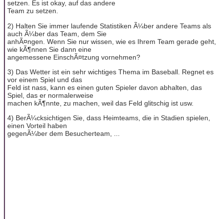
setzen. Es ist okay, auf das andere
Team zu setzen.
2) Halten Sie immer laufende Statistiken Ã¼ber andere Teams als
auch Ã¼ber das Team, dem Sie
anhÃ¤ngen. Wenn Sie nur wissen, wie es Ihrem Team gerade geht,
wie kÃ¶nnen Sie dann eine
angemessene EinschÃ¤tzung vornehmen?
3) Das Wetter ist ein sehr wichtiges Thema im Baseball. Regnet es
vor einem Spiel und das
Feld ist nass, kann es einen guten Spieler davon abhalten, das
Spiel, das er normalerweise
machen kÃ¶nnte, zu machen, weil das Feld glitschig ist usw.
4) BerÃ¼cksichtigen Sie, dass Heimteams, die in Stadien spielen,
einen Vorteil haben
gegenÃ¼ber dem Besucherteam, ...