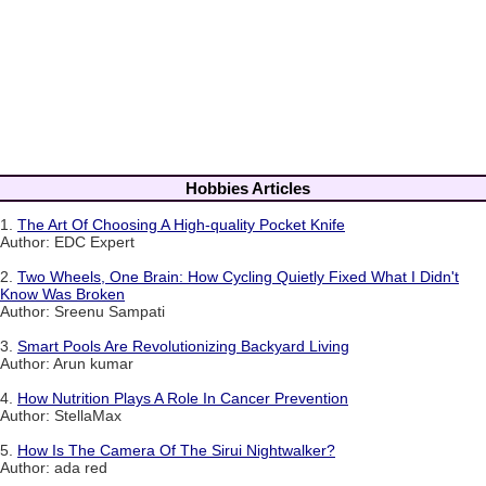
Hobbies Articles
1.
The Art Of Choosing A High-quality Pocket Knife
Author: EDC Expert
2.
Two Wheels, One Brain: How Cycling Quietly Fixed What I Didn't
Know Was Broken
Author: Sreenu Sampati
3.
Smart Pools Are Revolutionizing Backyard Living
Author: Arun kumar
4.
How Nutrition Plays A Role In Cancer Prevention
Author: StellaMax
5.
How Is The Camera Of The Sirui Nightwalker?
Author: ada red