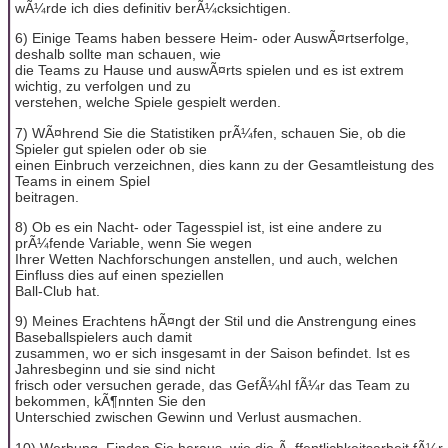
wÃ¼rde ich dies definitiv berÃ¼cksichtigen.
6) Einige Teams haben bessere Heim- oder AuswÃ¤rtserfolge,
deshalb sollte man schauen, wie
die Teams zu Hause und auswÃ¤rts spielen und es ist extrem
wichtig, zu verfolgen und zu
verstehen, welche Spiele gespielt werden.
7) WÃ¤hrend Sie die Statistiken prÃ¼fen, schauen Sie, ob die
Spieler gut spielen oder ob sie
einen Einbruch verzeichnen, dies kann zu der Gesamtleistung des
Teams in einem Spiel
beitragen.
8) Ob es ein Nacht- oder Tagesspiel ist, ist eine andere zu
prÃ¼fende Variable, wenn Sie wegen
Ihrer Wetten Nachforschungen anstellen, und auch, welchen
Einfluss dies auf einen speziellen
Ball-Club hat.
9) Meines Erachtens hÃ¤ngt der Stil und die Anstrengung eines
Baseballspielers auch damit
zusammen, wo er sich insgesamt in der Saison befindet. Ist es
Jahresbeginn und sie sind nicht
frisch oder versuchen gerade, das GefÃ¼hl fÃ¼r das Team zu
bekommen, kÃ¶nnten Sie den
Unterschied zwischen Gewinn und Verlust ausmachen.
10) Werbung. Finden Sie heraus, wie die Ã–ffentlichkeitsarbeit fÃ¼r