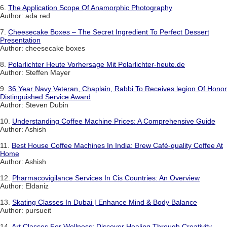
6.
The Application Scope Of Anamorphic Photography
Author: ada red
7.
Cheesecake Boxes – The Secret Ingredient To Perfect Dessert
Presentation
Author: cheesecake boxes
8.
Polarlichter Heute Vorhersage Mit Polarlichter-heute.de
Author: Steffen Mayer
9.
36 Year Navy Veteran, Chaplain, Rabbi To Receives legion Of Honor
Distinguished Service Award
Author: Steven Dubin
10.
Understanding Coffee Machine Prices: A Comprehensive Guide
Author: Ashish
11.
Best House Coffee Machines In India: Brew Café-quality Coffee At
Home
Author: Ashish
12.
Pharmacovigilance Services In Cis Countries: An Overview
Author: Eldaniz
13.
Skating Classes In Dubai | Enhance Mind & Body Balance
Author: pursueit
14.
Art Classes For Wellness: Discover Healing Through Creativity