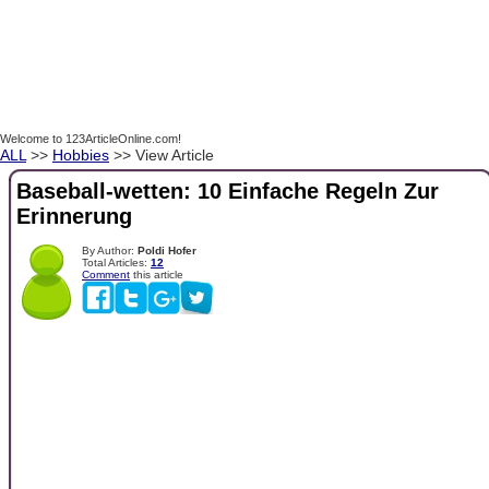
Welcome to 123ArticleOnline.com!
ALL
>>
Hobbies
>> View Article
Baseball-wetten: 10 Einfache Regeln Zur
Erinnerung
By Author:
Poldi Hofer
Total Articles:
12
Comment
this article