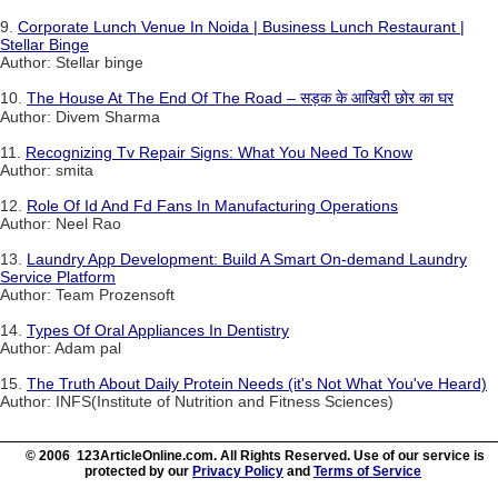
9.
Corporate Lunch Venue In Noida | Business Lunch Restaurant |
Stellar Binge
Author: Stellar binge
10.
The House At The End Of The Road – सड़क के आखिरी छोर का घर
Author: Divem Sharma
11.
Recognizing Tv Repair Signs: What You Need To Know
Author: smita
12.
Role Of Id And Fd Fans In Manufacturing Operations
Author: Neel Rao
13.
Laundry App Development: Build A Smart On-demand Laundry
Service Platform
Author: Team Prozensoft
14.
Types Of Oral Appliances In Dentistry
Author: Adam pal
15.
The Truth About Daily Protein Needs (it's Not What You've Heard)
Author: INFS(Institute of Nutrition and Fitness Sciences)
© 2006 123ArticleOnline.com. All Rights Reserved. Use of our service is
protected by our
Privacy Policy
and
Terms of Service