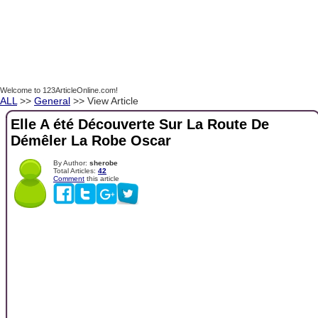
Welcome to 123ArticleOnline.com!
ALL
>>
General
>> View Article
Elle A été Découverte Sur La Route De
Démêler La Robe Oscar
By Author:
sherobe
Total Articles:
42
Comment
this article