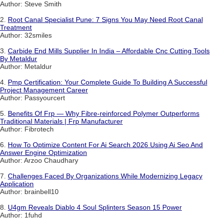
Author: Steve Smith
2.
Root Canal Specialist Pune: 7 Signs You May Need Root Canal
Treatment
Author: 32smiles
3.
Carbide End Mills Supplier In India – Affordable Cnc Cutting Tools
By Metaldur
Author: Metaldur
4.
Pmp Certification: Your Complete Guide To Building A Successful
Project Management Career
Author: Passyourcert
5.
Benefits Of Frp — Why Fibre-reinforced Polymer Outperforms
Traditional Materials | Frp Manufacturer
Author: Fibrotech
6.
How To Optimize Content For Ai Search 2026 Using Ai Seo And
Answer Engine Optimization
Author: Arzoo Chaudhary
7.
Challenges Faced By Organizations While Modernizing Legacy
Application
Author: brainbell10
8.
U4gm Reveals Diablo 4 Soul Splinters Season 15 Power
Author: 1fuhd