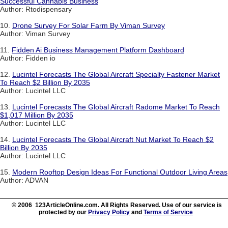
Successful Cannabis Business
Author: Rtodispensary
10.
Drone Survey For Solar Farm By Viman Survey
Author: Viman Survey
11.
Fidden Ai Business Management Platform Dashboard
Author: Fidden io
12.
Lucintel Forecasts The Global Aircraft Specialty Fastener Market
To Reach $2 Billion By 2035
Author: Lucintel LLC
13.
Lucintel Forecasts The Global Aircraft Radome Market To Reach
$1,017 Million By 2035
Author: Lucintel LLC
14.
Lucintel Forecasts The Global Aircraft Nut Market To Reach $2
Billion By 2035
Author: Lucintel LLC
15.
Modern Rooftop Design Ideas For Functional Outdoor Living Areas
Author: ADVAN
© 2006 123ArticleOnline.com. All Rights Reserved. Use of our service is
protected by our
Privacy Policy
and
Terms of Service