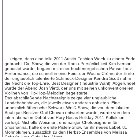
... zeigen, dass eine tolle 2011 Austin Fashion Week zu einem Ende
gebracht. Die Show, die von der Radio-Persönlichkeit Kim Iverson
gehostet wurde, begann mit einer hochenergetischen Pause Tanz-
Performance, die schnell in eine Feier der Woche Crème der Ernte:
der unglaublich talentierte Schmuck-Designer Kendra Scott nahm
die Nacht die Top-Ehre, Best Designer (Industrie Wahl). Abgerundet
wurde der Abend Josh Vietti, der uns mit seinen unkonventionellen
Violinen von Hip-Hop-Melodien begeisterte.
Das abschließende Nachtereignis zeigte vier unglaubliche
Landebahnshows, die jeweils etwas anderes anbieten. Eine
unheimlich ätherische Schwarz-Weiß-Show, die von dem lokalen
Boutique-Besitzer Gail Chovan entworfen wurde, wurde von dem
internationalen Debüt von Rory Becas Holiday 2011-Kollektion
verfolgt. Michelle Weisman, ehemaliger Chefdesignerin für
Shoshanna, hatte die erste Pisten-Show für ihr neues Label, 81
Mohnblumen, zusätzlich zu den Herbst-Ensembles von Melissa
Coker's Ultra-Girly-Line, Wren.