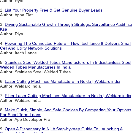
Author: Ryan
2.
List Your Property Free & Get Genuine Buyer Leads
Author: Apna Flat
3.
Driving Sustainable Growth Through Strategic Surveillance Audit Iso
Ksa
Author: Riya
4.
Powering The Connected Future – How Itechlance It Delivers Small
Cell And Utility Network Solutions
Author: Itech Lance
5.
Stainless Steel Welded Tubes Manufacturers In Indiastainless Steel
Welded Tubes Manufacturers In India
Author: Stainless Steel Welded Tubes
6.
Laser Cutting Machines Manufacture In Noida | Weldarc india
Author: Weldarc India
7.
Fiber Laser Cutting Machines Manufacture In Noida | Weldarc india
Author: Weldarc India
8.
Make Quick, Simple, And Safe Choices By Comparing Your Options
For Short Term Loans
Author: App Developer Pro
9.
Open A Dispensary In Nj: A Step-by-step Guide To Launching A