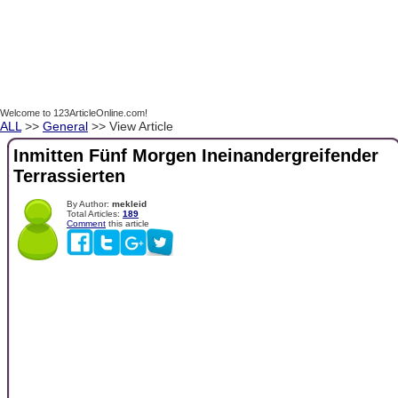
Welcome to 123ArticleOnline.com!
ALL
>>
General
>> View Article
Inmitten Fünf Morgen Ineinandergreifender
Terrassierten
By Author:
mekleid
Total Articles:
189
Comment
this article