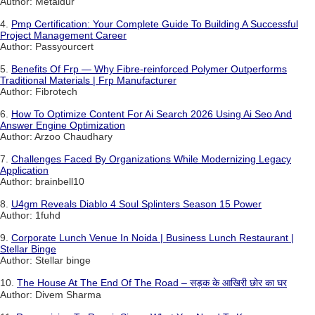
Author: Metaldur
4.
Pmp Certification: Your Complete Guide To Building A Successful
Project Management Career
Author: Passyourcert
5.
Benefits Of Frp — Why Fibre-reinforced Polymer Outperforms
Traditional Materials | Frp Manufacturer
Author: Fibrotech
6.
How To Optimize Content For Ai Search 2026 Using Ai Seo And
Answer Engine Optimization
Author: Arzoo Chaudhary
7.
Challenges Faced By Organizations While Modernizing Legacy
Application
Author: brainbell10
8.
U4gm Reveals Diablo 4 Soul Splinters Season 15 Power
Author: 1fuhd
9.
Corporate Lunch Venue In Noida | Business Lunch Restaurant |
Stellar Binge
Author: Stellar binge
10.
The House At The End Of The Road – सड़क के आखिरी छोर का घर
Author: Divem Sharma