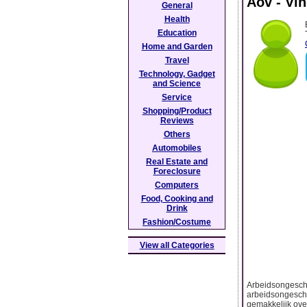
Aov - Vi
General
Health
Education
Home and Garden
Travel
Technology, Gadget
and Science
Service
Shopping/Product
Reviews
Others
Automobiles
Real Estate and
Foreclosure
Computers
Food, Cooking and
Drink
Fashion/Costume
View all Categories
Arbeidsongeschi
arbeidsongeschi
gemakkelijk over