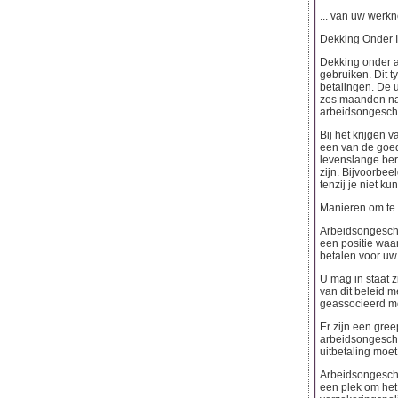
... van uw werk
Dekking Onder In
Dekking onder a
gebruiken. Dit 
betalingen. De u
zes maanden nad
arbeidsongeschi
Bij het krijgen 
een van de goed
levenslange bere
zijn. Bijvoorbeel
tenzij je niet ku
Manieren om te 
Arbeidsongeschik
een positie waa
betalen voor uw
U mag in staat 
van dit beleid 
geassocieerd me
Er zijn een gre
arbeidsongeschik
uitbetaling moet
Arbeidsongeschi
een plek om het