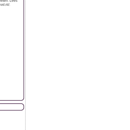
weten. Lees
xl.nl/.