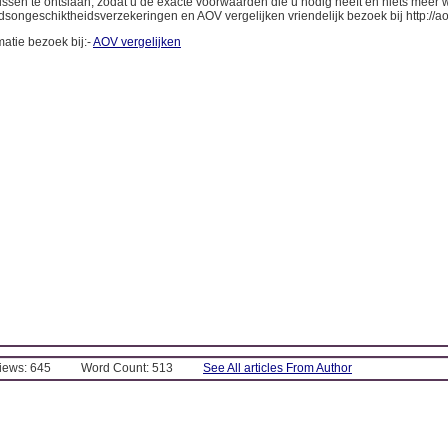
issen te ontslaan, zodat u de exacte voorwaarden die u nodig heeft en niets meer 
songeschiktheidsverzekeringen en AOV vergelijken vriendelijk bezoek bij http://aov
atie bezoek bij:-
AOV vergelijken
Views: 645
Word Count: 513
See All articles From Author