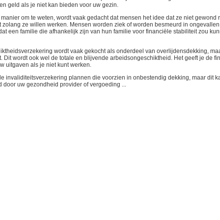
en geld als je niet kan bieden voor uw gezin.
manier om te weten, wordt vaak gedacht dat mensen het idee dat ze niet gewond 
taat zolang ze willen werken. Mensen worden ziek of worden besmeurd in ongevalle
t een familie die afhankelijk zijn van hun familie voor financiële stabiliteit zou ku
ktheidsverzekering wordt vaak gekocht als onderdeel van overlijdensdekking, maa
 Dit wordt ook wel de totale en blijvende arbeidsongeschiktheid. Het geeft je de fi
 uitgaven als je niet kunt werken.
le invaliditeitsverzekering plannen die voorzien in onbestendig dekking, maar dit 
 door uw gezondheid provider of vergoeding ...