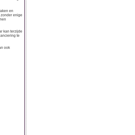
raken en
n zonder enige
nnen
r kan terzijde
nanciering te
kan ook