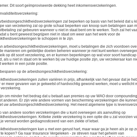
nemer. Dit soort geïmproviseerde dekking heet inkomensverzekeringen.
validiteitsverzekering:
rbeidsongeschiktheidsverzekeringen zal beperken op basis van het beleid dat u ki
type van verzekering zal op grote schaal beperken van knoop sum betalingen aan 
itbetaling zal gebeuren wanneer u niet in staat bent om te werken. Toch zal het va
at u bent geweest begrijpen niet in staat om weer aan het werk voor de
ktheidsverzekeringen te schoppen in te zijn.
van arbeidsongeschiktheidsverzekeringen, moet u betalingen die zich voordoen over
e manieren om geldelijke doelen beheren wanneer je niet kunt werken overwegen
ik op dit soort verzekering, en er kunnen beperkingen op wat voor soort handicap i
d, als u niet in staat om te werken bij uw huidige positie zijn, uw verzekeraar kan ni
nt werken in een juiste positie.
besparen op de arbeidsongeschiktheidsverzekering:
theidsverzekeringen zullen variëren in prijs, afhankelijk van het gevaar dat je hebt.
r er meer gevaren van je gekwetst of hardvochtig gewond werken, moet u wellicht 
 verzekering.
zijn om minder het bedrag dat u betaalt aan premies op uw WAO door compounding
met anderen. Er zijn vele andere vormen van bescherming verzekeringen die kunn
t uw arbeidsongeschiktheidsverzekering. Het meest algemene type is levensverz
ep van andere soorten verzekeringen die u kunt overwegen als aanvulling op
theidsverzekeringen. Kritieke ziekte verzekering is een optie die u zal voorzien 
 je verrast worden gediagnosticeerd van een ziekte of letsel.
ktheidsverzekeringen kan u met een gerust hart, maar waar ga je heen als je op z
 te kopen? Ga naar Insurance Vergeleken - ze streven naar het geheim van