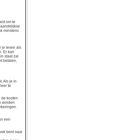
est om te
maandelijkse
ak minstens
 je leven als
. Er kan
n staat zal
et betalen,
 Als je in
meer te
 de kosten
en worden
ekeringen.
van een
oek bent naar