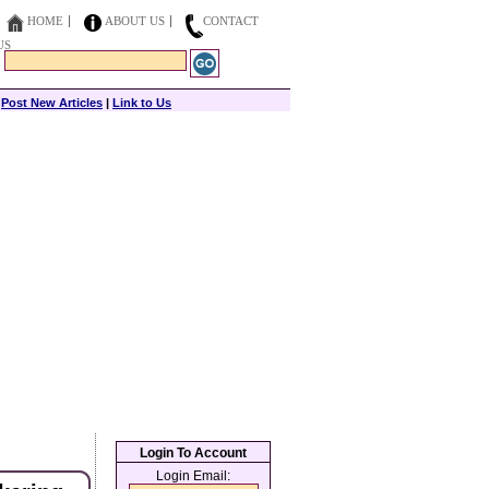
HOME
ABOUT US
CONTACT
US
|
Post New Articles
|
Link to Us
Login To Account
Login Email: