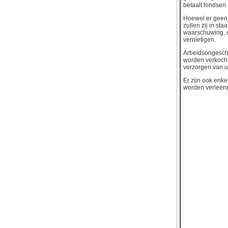
betaalt fondsen 
Hoewel er geen 
zullen zij in s
waarschuwing, da
vernietigen.
Arbeidsongeschi
worden verkocht.
verzorgen van uw
Er zijn ook enke
worden verleend