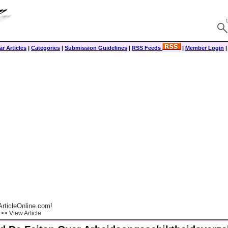
r Articles
|
Categories
|
Submission Guidelines
|
RSS Feeds
|
Member Login
rticleOnline.com!
>> View Article