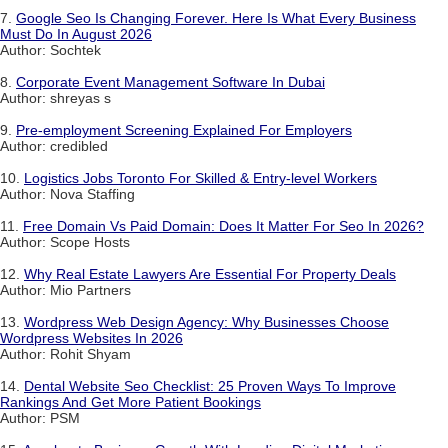
7.
Google Seo Is Changing Forever. Here Is What Every Business
Must Do In August 2026
Author: Sochtek
8.
Corporate Event Management Software In Dubai
Author: shreyas s
9.
Pre-employment Screening Explained For Employers
Author: credibled
10.
Logistics Jobs Toronto For Skilled & Entry-level Workers
Author: Nova Staffing
11.
Free Domain Vs Paid Domain: Does It Matter For Seo In 2026?
Author: Scope Hosts
12.
Why Real Estate Lawyers Are Essential For Property Deals
Author: Mio Partners
13.
Wordpress Web Design Agency: Why Businesses Choose
Wordpress Websites In 2026
Author: Rohit Shyam
14.
Dental Website Seo Checklist: 25 Proven Ways To Improve
Rankings And Get More Patient Bookings
Author: PSM