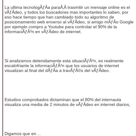
La ultima tecnologÃƒÂ­a paraÃ‚Â trasmitir un mensaje online es el
vÃƒÂ­deo, y todos los buscadores mas importantes lo saben, por
eso hace tiempo que han cambiado todo su algoritmo de
posicionamiento web enverso al vÃƒÂ­deo, si amigo mÃƒÂ­o Google
por ejemplo compro a Youtube para controlar el 90% de la
informaciÃƒÂ³n en vÃƒÂ­deo de internet.
Si analizamos detenidamente esta situaciÃƒÂ³n, es realmente
escalofriante la informaciÃƒÂ³n que los usuarios de internet
visualizan al final del dÃƒÂ­a a travÃƒÂ©s del vÃƒÂ­deo.
Estudios comprobados dictaminan que el 80% del internauta
visualiza una media de 2 minutos de vÃƒÂ­deo en internet diarios,
Digamos que en ...