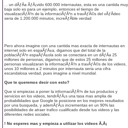
... un dÃƒÂ­a ÃƒÂ¡vido 600.000 internautas, esta es una cantida muy
baja solo es para un ejemplo, entonces el tiempo de
visualizaciÃƒÂ³n de la informaciÃƒÂ³n a travÃƒÂ©s del vÃƒÂ­deo
seria de 1.200.000 minutos, increÃƒÂ­ble verdad
Pero ahora imagine con una cantida mas exacta de internautas en
internet solo en espaÃƒÂ±a, digamos que del total de la
poblaciÃƒÂ³n espaÃƒÂ±ola solo se conectara en un dÃƒÂ­a 25
millones de personas, digamos que de estos 25 millones de
personas visualizaran la informaciÃƒÂ³n a travÃƒÂ©s de los videos,
unos 10 millones a 2 minutos por internauta seria una cifra
escandalosa verdad, pues imagine a nivel mundial.
Que te queremos decir con esto?
Que si empiezas a poner la informaciÃƒÂ³n de tus productos y
servicios en los videos, tendrÃƒÂ¡s una tasa mas amplia de
probabilidades que Google te posicione en los mejores resultados
por una busqueda, y ademÃƒÂ¡s incrementas en un 90% las
posibilidades de atraer trafico cualificado desde tus videos y las
diferentes redes sociales.
! No esperes mas y empieza a utilizar los videos Ã‚Â¡