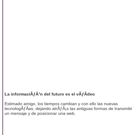
La informaciÃƒÂ³n del futuro es el vÃƒÂ­deo
Estimado amigo, los tiempos cambian y con ello las nuevas
tecnologÃƒÂ­as, dejando atrÃƒÂ¡s las antiguas formas de transmitir
un mensaje y de posicionar una web.