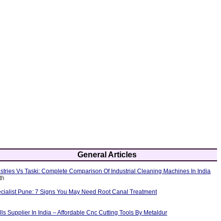
General Articles
tries Vs Taski: Complete Comparison Of Industrial Cleaning Machines In India
th
cialist Pune: 7 Signs You May Need Root Canal Treatment
ls Supplier In India – Affordable Cnc Cutting Tools By Metaldur