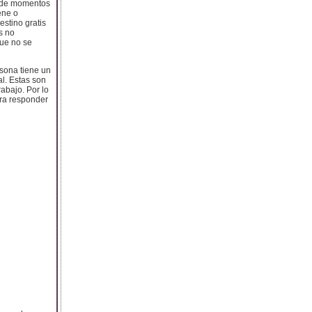
r de momentos
ene o
estino gratis
s no
que no se
rsona tiene un
l. Estas son
abajo. Por lo
ara responder