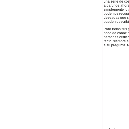
una serie de co
a partir de aho
simplemente futu
podemos recopil
deseadas que sa
pueden describi
Para todas sus 
poco de conocim
personas certifi
tanto, siempre e
a su pregunta. 