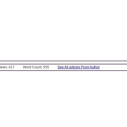
Views: 417
Word Count: 555
See All articles From Author