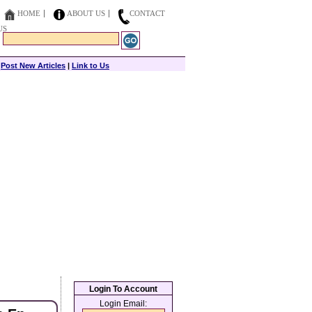
HOME
ABOUT US
CONTACT
US
|
Post New Articles
|
Link to Us
Login To Account
Login Email: