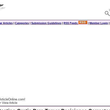
r Articles
|
Categories
|
Submission Guidelines
|
RSS Feeds
|
Member Login
rticleOnline.com!
 View Article