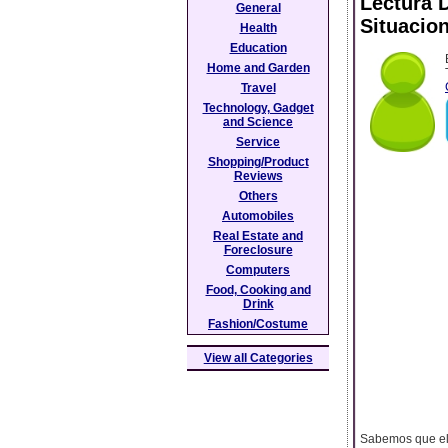
Lectura 
General
Situacio
Health
Education
Home and Garden
Travel
Technology, Gadget
and Science
Service
Shopping/Product
Reviews
Others
Automobiles
Real Estate and
Foreclosure
Computers
Food, Cooking and
Drink
Fashion/Costume
View all Categories
Sabemos que el 