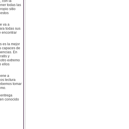
, con la
ener todas las
opio sitio
 estos
se va a
ara todas sus
e encontrar
s es la mejor
os capaces de
uencias. En
ratis y
 otro extremo
 ellos
iene a
os lectura
 debemos tomar
imo.
 entrega
bien conocido