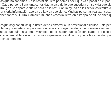
sas que no sabemos. Nosotros ni siquiera podemos decir qué va a pasar en el pa
ra. Cada persona tiene una curiosidad acerca de lo que sucederá en su vida que vi
ro. ¿Y qué depara el futuro para nosotros? Con la ayuda de los servicios lectura d
ar cierta información acerca de la vida que viene. Muchas personas realizan cosa
ber sobre su futuro y también muchas veces la tierra en este tipo de situaciones 
r.
preguntas y consultas que usted debe contactar a un profesional psíquico. Esta pe
iento y competencias para responder a sus preguntas de la mejor manera especia
cadas que guían a la gente y también debes saber que están certificados por este tr
s recomendable visitar los psíquicos que están certificados y tiene la capacidad p
Muchas personas ...