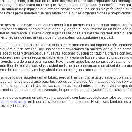
 cantidad enorme, pero aún no reciben las respuestas a sus preguntas. Sin embargo
stino gratis que usted no tiene que invertir cualquier cantidad y todavía puede obt
un número de psíquicos que ofrecen servicios gratuitos, en su mayoría tienen su pr
os otros profesionales que han atado con algunas organizaciones y proporcionar
te desea sus servicios, entonces debería ir a Internet con seguridad porque aquí 
e enlaces y direcciones que le pueden ayudar en el seguimiento de un buen año p
ted es realmente la suerte o con algunas sesiones a través de Internet usted pued
rvicio lectura destino gratis y que no va a cobrar con cualquier cantidad.
ualquier tipo de problemas en su vida o tener problemas por alguna razón, entonce
alquiera puede ofrecer. Hay una serie de situaciones en nuestra vida que no som
es adecuadas y tememos que nuestras acciones pueden conducir a graves consec
uaciones, siempre es recomendable tener la ayuda de los servicios lectura destino g
beneficiará de una u otra manera. Psychic son aquellas personas que están en el
ngún tipo de motivos egoístas y usted no tiene que preocuparse en absoluto, porque
erca de usted a otra y no hay absolutamente ninguna necesidad de hacerlo.
ar que lo que sucederá en el futuro, pero al final del día, si usted sabe problema v
uede al menos prepararse para las peores condiciones. Con la ayuda de los servici
tendrá esa oportunidad. Una de las cosas más importantes en nuestra vida es que
correctas en el momento equivocado, lo que sin duda nos ayudará en el futuro próx
un psíquico experimentado y se ha asociado con Lasllavesdelossecretos.com que
ura destino gratis
en línea a través de correo electrónico. El sitio web también es 
preciso y lecturas de