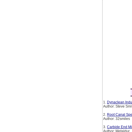
1.
Dynaclean Indus
Author: Steve Smi
2.
Root Canal Spe
Author: 32smiles
3.
Carbide End Mil
Author: Metaldur