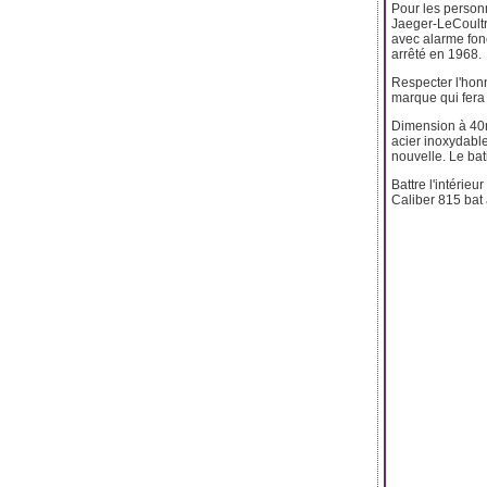
Pour les person
Jaeger-LeCoultre
avec alarme fonc
arrêté en 1968.
Respecter l'hon
marque qui fera
Dimension à 40mm
acier inoxydable
nouvelle. Le ba
Battre l'intérie
Caliber 815 bat à