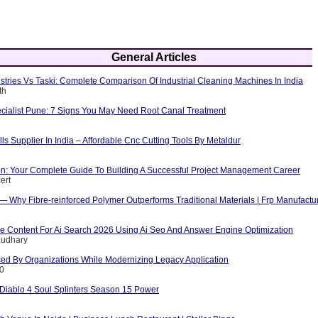
General Articles
tries Vs Taski: Complete Comparison Of Industrial Cleaning Machines In India
th
cialist Pune: 7 Signs You May Need Root Canal Treatment
ls Supplier In India – Affordable Cnc Cutting Tools By Metaldur
ion: Your Complete Guide To Building A Successful Project Management Career
ert
 — Why Fibre-reinforced Polymer Outperforms Traditional Materials | Frp Manufactu
e Content For Ai Search 2026 Using Ai Seo And Answer Engine Optimization
audhary
ed By Organizations While Modernizing Legacy Application
10
iablo 4 Soul Splinters Season 15 Power