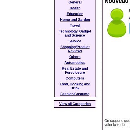
Nouveau 
General
Health
Education
Home and Garden
Travel
Technology, Gadget
and Science
Service
Shopping/Product
Reviews
Others
Automobiles
Real Estate and
Foreclosure
Computers
Food, Cooking and
Drink
Fashion/Costume
View all Categories
On rapporte que
voler la vedette.