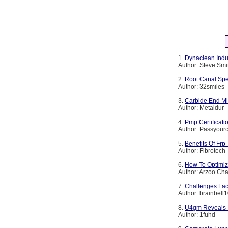
1.
Dynaclean Indus
Author: Steve Smi
2.
Root Canal Spe
Author: 32smiles
3.
Carbide End Mil
Author: Metaldur
4.
Pmp Certificat
Author: Passyourc
5.
Benefits Of Frp
Author: Fibrotech
6.
How To Optimiz
Author: Arzoo Ch
7.
Challenges Fac
Author: brainbell
8.
U4gm Reveals D
Author: 1fuhd