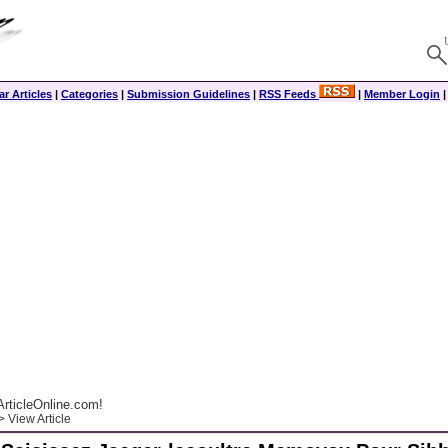
r Articles
|
Categories
|
Submission Guidelines
|
RSS Feeds
|
Member Login
rticleOnline.com!
 View Article