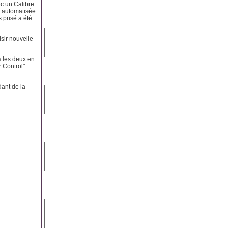
c un Calibre
le automatisée
 prisé a été
sir nouvelle
s les deux en
r Control"
dant de la