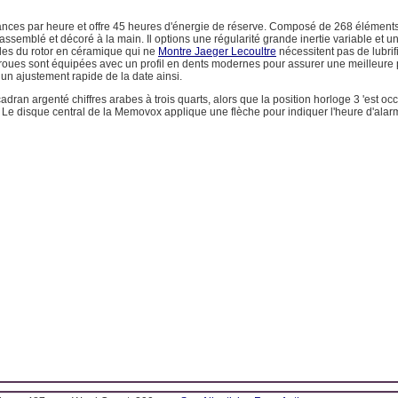
rnances par heure et offre 45 heures d'énergie de réserve. Composé de 268 élémen
est assemblé et décoré à la main. Il options une régularité grande inertie variable et 
lles du rotor en céramique qui ne
Montre Jaeger Lecoultre
nécessitent pas de lubrif
 roues sont équipées avec un profil en dents modernes pour assurer une meilleure p
 un ajustement rapide de la date ainsi.
adran argenté chiffres arabes à trois quarts, alors que la position horloge 3 'est oc
 Le disque central de la Memovox applique une flèche pour indiquer l'heure d'alar