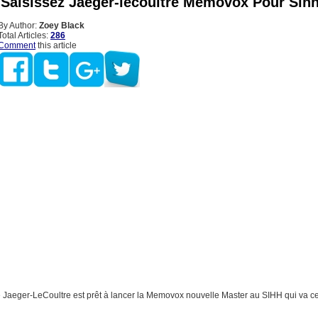
Saisissez Jaeger-lecoultre Memovox Pour Sih
By Author:
Zoey Black
Total Articles:
286
Comment
this article
 Jaeger-LeCoultre est prêt à lancer la Memovox nouvelle Master au SIHH qui va c