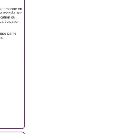
ts personne en
une montée sur
ication ou
articipation.
cupé par le
me.