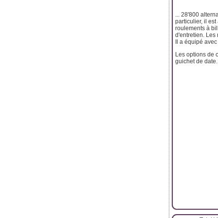
... 28'800 alte
particulier, il 
roulements à bi
d'entretien. Les
Il a équipé avec
Les options de c
guichet de date.