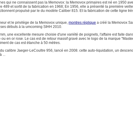
nes qui ne connaissent pas la Memovox: la Memovox primaires est né en 1950 ave
 489 et sortit de la fabrication en 1968; En 1956, elle a présenté la première veil
tionnent propulsé par le du modèle Caliber 815. Et la fabrication de cette ligne très
neur et le privilège de la Memovox unique,
montres réplique
a créé la Memovox Sai
 ses débuts à la umcoming SIHH 2010.
, une excellente mesure choisie d'une variété de poignets, l'affaire est faite dan
 ou en or rose. Le cas est de retour massif gravé avec le logo de la marque "Maste
timent de cas est étanche à 50 mètres.
ur du calibre Jaeger-LeCoultre 956, lancé en 2008. cette auto-liquidation, un descen
 ...