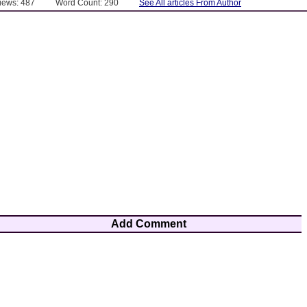
Views: 487
Word Count: 290
See All articles From Author
Add Comment