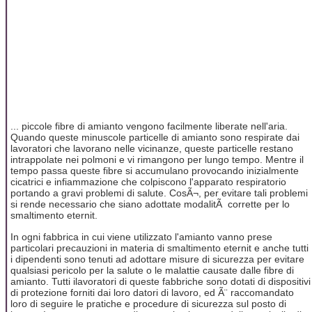
... piccole fibre di amianto vengono facilmente liberate nell'aria.
Quando queste minuscole particelle di amianto sono respirate dai
lavoratori che lavorano nelle vicinanze, queste particelle restano
intrappolate nei polmoni e vi rimangono per lungo tempo. Mentre il
tempo passa queste fibre si accumulano provocando inizialmente
cicatrici e infiammazione che colpiscono l'apparato respiratorio
portando a gravi problemi di salute. CosÃ¬, per evitare tali problemi
si rende necessario che siano adottate modalitÃ corrette per lo
smaltimento eternit.
In ogni fabbrica in cui viene utilizzato l'amianto vanno prese
particolari precauzioni in materia di smaltimento eternit e anche tutti
i dipendenti sono tenuti ad adottare misure di sicurezza per evitare
qualsiasi pericolo per la salute o le malattie causate dalle fibre di
amianto. Tutti ilavoratori di queste fabbriche sono dotati di dispositivi
di protezione forniti dai loro datori di lavoro, ed Ã¨ raccomandato
loro di seguire le pratiche e procedure di sicurezza sul posto di