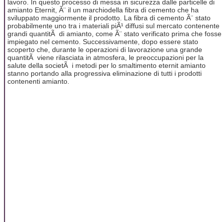
lavoro. In questo processo di messa in sicurezza dalle particelle di
amianto Eternit, Ã¨ il un marchiodella fibra di cemento che ha
sviluppato maggiormente il prodotto. La fibra di cemento Ã¨ stato
probabilmente uno tra i materiali piÃ¹ diffusi sul mercato contenente
grandi quantitÃ di amianto, come Ã¨ stato verificato prima che fosse
impiegato nel cemento. Successivamente, dopo essere stato
scoperto che, durante le operazioni di lavorazione una grande
quantitÃ viene rilasciata in atmosfera, le preoccupazioni per la
salute della societÃ i metodi per lo smaltimento eternit amianto
stanno portando alla progressiva eliminazione di tutti i prodotti
contenenti amianto.