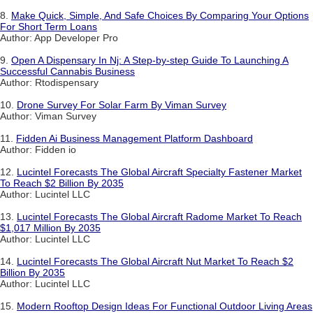
8.
Make Quick, Simple, And Safe Choices By Comparing Your Options
For Short Term Loans
Author: App Developer Pro
9.
Open A Dispensary In Nj: A Step-by-step Guide To Launching A
Successful Cannabis Business
Author: Rtodispensary
10.
Drone Survey For Solar Farm By Viman Survey
Author: Viman Survey
11.
Fidden Ai Business Management Platform Dashboard
Author: Fidden io
12.
Lucintel Forecasts The Global Aircraft Specialty Fastener Market
To Reach $2 Billion By 2035
Author: Lucintel LLC
13.
Lucintel Forecasts The Global Aircraft Radome Market To Reach
$1,017 Million By 2035
Author: Lucintel LLC
14.
Lucintel Forecasts The Global Aircraft Nut Market To Reach $2
Billion By 2035
Author: Lucintel LLC
15.
Modern Rooftop Design Ideas For Functional Outdoor Living Areas