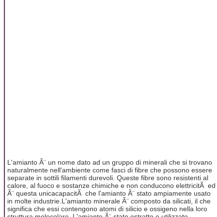
L'amianto Ã¨ un nome dato ad un gruppo di minerali che si trovano
naturalmente nell'ambiente come fasci di fibre che possono essere
separate in sottili filamenti durevoli. Queste fibre sono resistenti al
calore, al fuoco e sostanze chimiche e non conducono elettricitÃ ed
Ã¨ questa unicacapacitÃ che l'amianto Ã¨ stato ampiamente usato
in molte industrie.L'amianto minerale Ã¨ composto da silicati, il che
significa che essi contengono atomi di silicio e ossigeno nella loro
struttura molecolare. L'amianto Ã¨ stato estratto e utilizzato