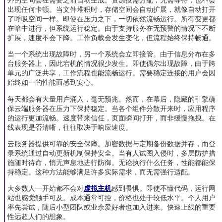
出现任何卡顿。当文件堆积时，存储空间会自动扩展，就像自动打开
了呼吸空间一样。即使在压力之下，一切依然流畅运行。所有变更都
在暗中进行，但系统运行稳定。由于支持服务在无预警的情况下不断
扩展，速度不会下降。工作负载会发生变化，但流程始终保持畅通。
当一个系统出现故障时，另一个系统会立即接管。由于信息分布在多
台服务器上，因此宕机的情况很少发生。即使偶尔出现故障，由于跨
单元的广泛共享，工作流程也能流畅运行。需要稳定连接的用户会因
始终如一的性能而感到安心。
每天都会有大量用户涌入，毫无预兆。然而，在幕后，隐藏的引擎确
保云端服务器在压力下保持稳定。当各个组件分散开来时，应用程序
的运行更加流畅。速度带来信任，页面瞬间打开，而非缓慢拖拽。在
线表现是否清晰，往往取决于响应速度。
云服务器提供可靠的安全保障。加密数据与定期备份数据并存，而登
录系统通过自动更新机制保持安全。当有人试图入侵时，多层防护措
施随时待命，悄无声息地进行防御。无论执行什么任务，性能都能保
持稳定。这种方法能够满足许多实际需求，而无需强行适配。
大多数人一开始都不会对
虚拟主机
感到畏惧。即使不懂代码，运行网
站也感觉触手可及。成本通常可控，价格也处于较低水平。个人用户
率先尝试，随后小型团队或业余爱好者也加入进来。快速上线的重要
性远超人们的想象。