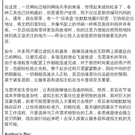
在这里，一旦网站迁移到网络共享的角落，管理起来就轻松多了，各
种工具也已经构建好，供普通用户使用，而不仅仅是那些编写代码的
人。通常，就在那里，有一个“仪表盘”在默默地履行职责：它协助定位
地址、将文档归置到位，并像书架上的书籍一样将页面排列得井井有
条。一旦启动流程变得更加高效省时，你的注意力便能自然而然地转
移到真正该关注的地方——即全心投入去创造那些值得被看见的内
容。
如今，许多用户通过虚拟主机服务，能够迅速地在互联网上搭建起自
己的网站。注册完成后，各项流程便会飞速推进，无需漫长的等待。
由于各项检查与配置工作都能迅速完成，对于那些时间紧迫的用户而
言，也能轻松抢占先机。整个起步过程只需寥寥数步，因此中间的空
档期极短。一切都能迅速步入正轨，其启动速度往往远超你的预期。
基于诸多原因，云服务器和虚拟主机在当今显得至关重要。
当需求发生变化时，云系统能够做出迅速的响应。然而，若旨在节省
成本并降低复杂性，虚拟主机方案往往是更明智的选择。面对巨大的
流量负载，前者可能需要你投入大量精力去维护；而后者却能默默地
独自应对，让你倍感轻松省力。归根结底，最关键的因素在于你的日
常工作流程。只要选择与工作需求相契合的工具，各类难题便会随之
迎刃而解。现在就行动起来吧！去深入探索云服务器和虚拟主机的无
限可能。
Author’s Bio: