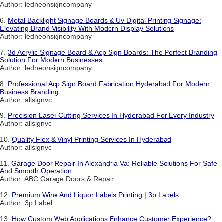
Author: ledneonsigncompany
6.
Metal Backlight Signage Boards & Uv Digital Printing Signage:
Elevating Brand Visibility With Modern Display Solutions
Author: ledneonsigncompany
7.
3d Acrylic Signage Board & Acp Sign Boards: The Perfect Branding
Solution For Modern Businesses
Author: ledneonsigncompany
8.
Professional Acp Sign Board Fabrication Hyderabad For Modern
Business Branding
Author: allsignvc
9.
Precision Laser Cutting Services In Hyderabad For Every Industry
Author: allsignvc
10.
Quality Flex & Vinyl Printing Services In Hyderabad
Author: allsignvc
11.
Garage Door Repair In Alexandria Va: Reliable Solutions For Safe
And Smooth Operation
Author: ABC Garage Doors & Repair
12.
Premium Wine And Liquor Labels Printing | 3p Labels
Author: 3p Label
13.
How Custom Web Applications Enhance Customer Experience?