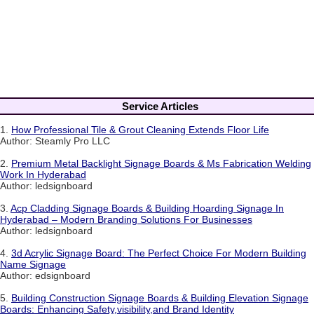
Service Articles
1.
How Professional Tile & Grout Cleaning Extends Floor Life
Author: Steamly Pro LLC
2.
Premium Metal Backlight Signage Boards & Ms Fabrication Welding
Work In Hyderabad
Author: ledsignboard
3.
Acp Cladding Signage Boards & Building Hoarding Signage In
Hyderabad – Modern Branding Solutions For Businesses
Author: ledsignboard
4.
3d Acrylic Signage Board: The Perfect Choice For Modern Building
Name Signage
Author: edsignboard
5.
Building Construction Signage Boards & Building Elevation Signage
Boards: Enhancing Safety,visibility,and Brand Identity