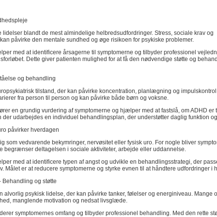
dhedspleje
e lidelser blandt de mest almindelige helbredsudfordringer. Stress, sociale krav og
r kan påvirke den mentale sundhed og øge risikoen for psykiske problemer.
ælper med at identificere årsagerne til symptomerne og tilbyder professionel vejle
forløbet. Dette giver patienten mulighed for at få den nødvendige støtte og behand
tåelse og behandling
psykiatrisk tilstand, der kan påvirke koncentration, planlægning og impulskontrol
ierer fra person til person og kan påvirke både børn og voksne.
ører en grundig vurdering af symptomerne og hjælper med at fastslå, om ADHD er til
der udarbejdes en individuel behandlingsplan, der understøtter daglig funktion og 
uro påvirker hverdagen
ig som vedvarende bekymringer, nervøsitet eller fysisk uro. For nogle bliver symp
e begrænser deltagelsen i sociale aktiviteter, arbejde eller uddannelse.
lper med at identificere typen af angst og udvikle en behandlingsstrategi, der passer
. Målet er at reducere symptomerne og styrke evnen til at håndtere udfordringer i
 Behandling og støtte
 alvorlig psykisk lidelse, der kan påvirke tanker, følelser og energiniveau. Mange 
thed, manglende motivation og nedsat livsglæde.
rderer symptomernes omfang og tilbyder professionel behandling. Med den rette stø