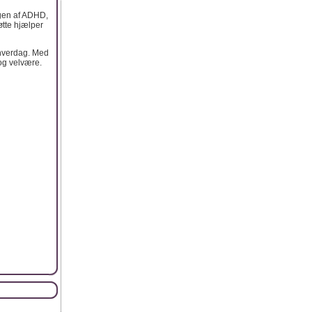
ngen af ADHD,
tte hjælper
 hverdag. Med
 og velvære.