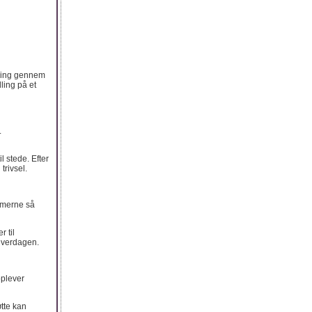
dning gennem
ling på et
.
 stede. Efter
trivsel.
tomerne så
 til
 hverdagen.
oplever
tte kan