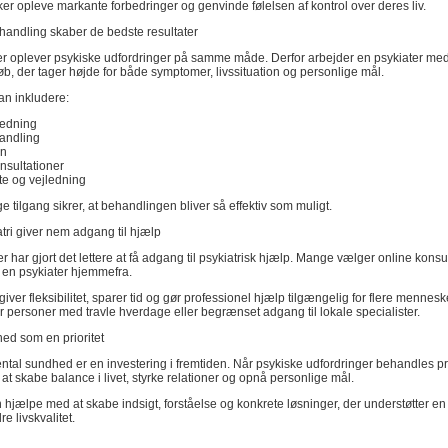
 opleve markante forbedringer og genvinde følelsen af kontrol over deres liv.
handling skaber de bedste resultater
 oplever psykiske udfordringer på samme måde. Derfor arbejder en psykiater med 
b, der tager højde for både symptomer, livssituation og personlige mål.
n inkludere:
redning
andling
on
nsultationer
tte og vejledning
 tilgang sikrer, at behandlingen bliver så effektiv som muligt.
tri giver nem adgang til hjælp
er har gjort det lettere at få adgang til psykiatrisk hjælp. Mange vælger online konsu
 en psykiater hjemmefra.
giver fleksibilitet, sparer tid og gør professionel hjælp tilgængelig for flere mennesk
or personer med travle hverdage eller begrænset adgang til lokale specialister.
ed som en prioritet
ental sundhed er en investering i fremtiden. Når psykiske udfordringer behandles pr
e at skabe balance i livet, styrke relationer og opnå personlige mål.
 hjælpe med at skabe indsigt, forståelse og konkrete løsninger, der understøtter en 
e livskvalitet.