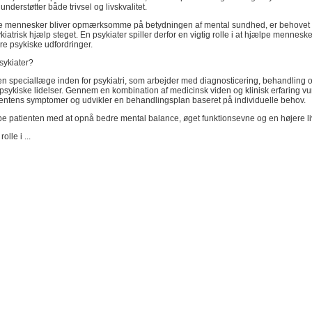
nderstøtter både trivsel og livskvalitet.
lere mennesker bliver opmærksomme på betydningen af mental sundhed, er behovet 
kiatrisk hjælp steget. En psykiater spiller derfor en vigtig rolle i at hjælpe mennesk
re psykiske udfordringer.
sykiater?
en speciallæge inden for psykiatri, som arbejder med diagnosticering, behandling 
psykiske lidelser. Gennem en kombination af medicinsk viden og klinisk erfaring vu
ientens symptomer og udvikler en behandlingsplan baseret på individuelle behov.
pe patienten med at opnå bedre mental balance, øget funktionsevne og en højere liv
lle i ...