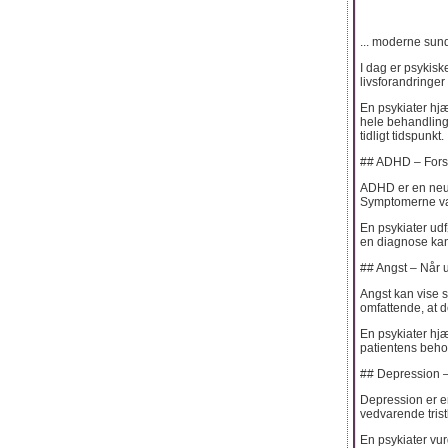
... moderne sun
I dag er psykisk
livsforandringe
En psykiater hj
hele behandlings
tidligt tidspunkt.
## ADHD – Fors
ADHD er en neuro
Symptomerne var
En psykiater udf
en diagnose kan 
## Angst – Når 
Angst kan vise s
omfattende, at d
En psykiater hjæ
patientens behov
## Depression –
Depression er en
vedvarende tris
En psykiater vu