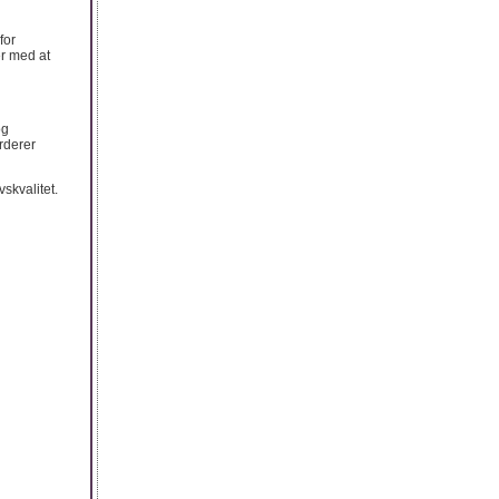
for
er med at
og
rderer
skvalitet.