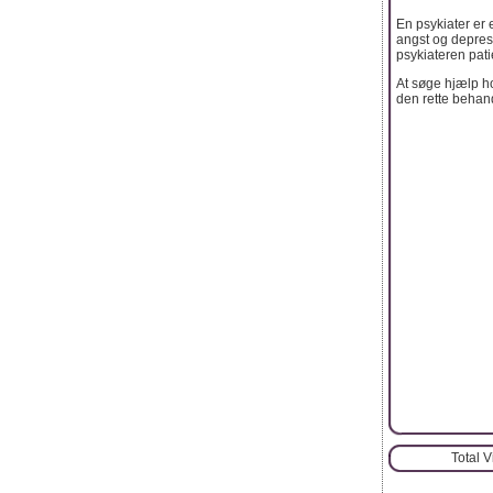
En psykiater er 
angst og depres
psykiateren pati
At søge hjælp ho
den rette behand
Total 