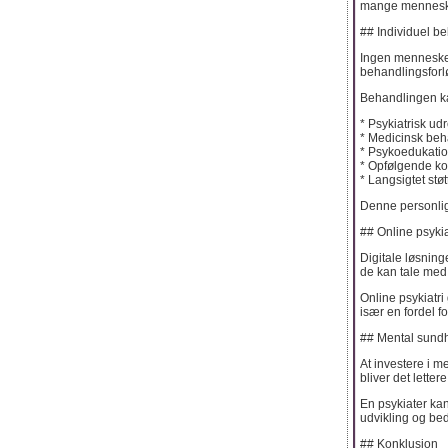
mange mennesker
## Individuel be
Ingen mennesker
behandlingsforlø
Behandlingen ka
* Psykiatrisk ud
* Medicinsk beh
* Psykoedukati
* Opfølgende ko
* Langsigtet stø
Denne personlige
## Online psykia
Digitale løsning
de kan tale med
Online psykiatri 
især en fordel f
## Mental sundh
At investere i m
bliver det letter
En psykiater kan
udvikling og bedr
## Konklusion