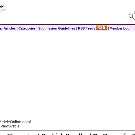
r Articles
|
Categories
|
Submission Guidelines
|
RSS Feeds
|
Member Login
rticleOnline.com!
View Article