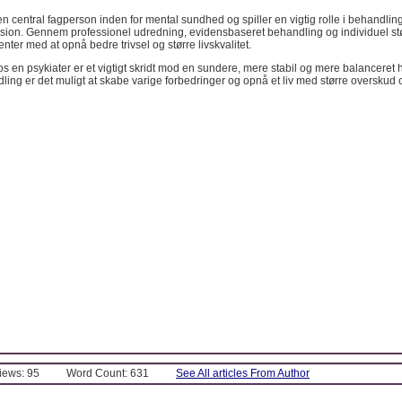
en central fagperson inden for mental sundhed og spiller en vigtig rolle i behandli
sion. Gennem professionel udredning, evidensbaseret behandling og individuel stø
enter med at opnå bedre trivsel og større livskvalitet.
s en psykiater er et vigtigt skridt mod en sundere, mere stabil og mere balanceret
ling er det muligt at skabe varige forbedringer og opnå et liv med større overskud
Views: 95
Word Count: 631
See All articles From Author