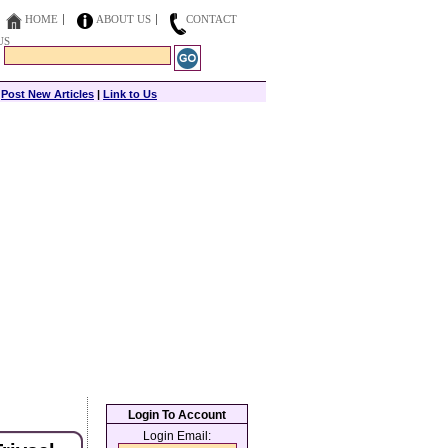
HOME
ABOUT US
CONTACT
US
|
Post New Articles
|
Link to Us
Login To Account
Login Email: