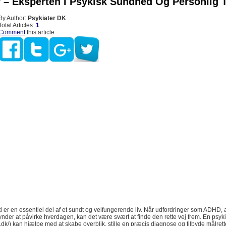
r – Eksperten I Psykisk Sundhed Og Personlig T
By Author:
Psykiater DK
Total Articles:
1
Comment
this article
er en essentiel del af et sundt og velfungerende liv. Når udfordringer som ADHD, a
der at påvirke hverdagen, kan det være svært at finde den rette vej frem. En psyki
er.dk/) kan hjælpe med at skabe overblik, stille en præcis diagnose og tilbyde målrett