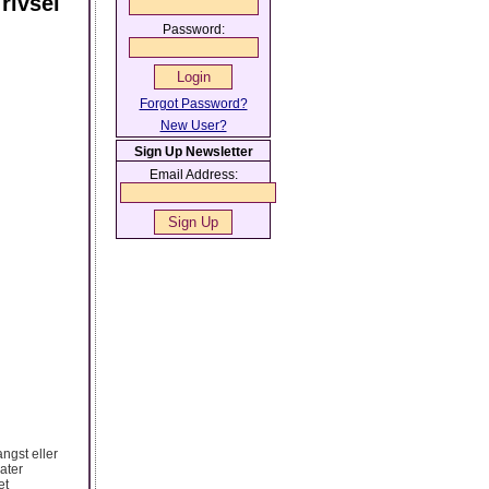
rivsel
Password:
Forgot Password?
New User?
Sign Up Newsletter
Email Address:
ngst eller
ater
et