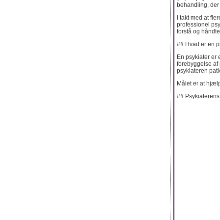
behandling, der u
I takt med at f
professionel psy
forstå og håndte
## Hvad er en p
En psykiater er 
forebyggelse af 
psykiateren pat
Målet er at hjæl
## Psykiaterens ro