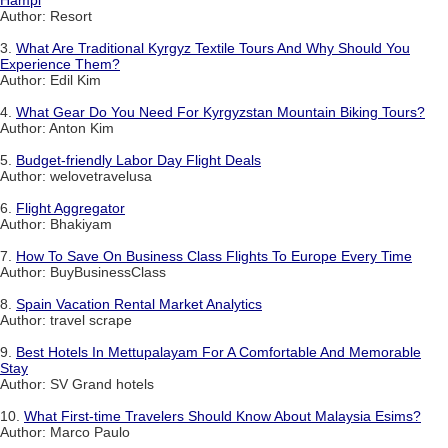
Hampi
Author: Resort
3.
What Are Traditional Kyrgyz Textile Tours And Why Should You
Experience Them?
Author: Edil Kim
4.
What Gear Do You Need For Kyrgyzstan Mountain Biking Tours?
Author: Anton Kim
5.
Budget-friendly Labor Day Flight Deals
Author: welovetravelusa
6.
Flight Aggregator
Author: Bhakiyam
7.
How To Save On Business Class Flights To Europe Every Time
Author: BuyBusinessClass
8.
Spain Vacation Rental Market Analytics
Author: travel scrape
9.
Best Hotels In Mettupalayam For A Comfortable And Memorable
Stay
Author: SV Grand hotels
10.
What First-time Travelers Should Know About Malaysia Esims?
Author: Marco Paulo