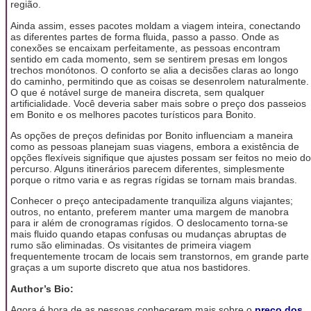
região.
Ainda assim, esses pacotes moldam a viagem inteira, conectando
as diferentes partes de forma fluida, passo a passo. Onde as
conexões se encaixam perfeitamente, as pessoas encontram
sentido em cada momento, sem se sentirem presas em longos
trechos monótonos. O conforto se alia a decisões claras ao longo
do caminho, permitindo que as coisas se desenrolem naturalmente.
O que é notável surge de maneira discreta, sem qualquer
artificialidade. Você deveria saber mais sobre o preço dos passeios
em Bonito e os melhores pacotes turísticos para Bonito.
As opções de preços definidas por Bonito influenciam a maneira
como as pessoas planejam suas viagens, embora a existência de
opções flexíveis signifique que ajustes possam ser feitos no meio do
percurso. Alguns itinerários parecem diferentes, simplesmente
porque o ritmo varia e as regras rígidas se tornam mais brandas.
Conhecer o preço antecipadamente tranquiliza alguns viajantes;
outros, no entanto, preferem manter uma margem de manobra
para ir além de cronogramas rígidos. O deslocamento torna-se
mais fluido quando etapas confusas ou mudanças abruptas de
rumo são eliminadas. Os visitantes de primeira viagem
frequentemente trocam de locais sem transtornos, em grande parte
graças a um suporte discreto que atua nos bastidores.
Author’s Bio:
Agora é hora de as pessoas conhecerem mais sobre o
preço dos