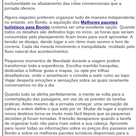
exclusividade ou afastamento das rotas convencionais que a
jornada oferece.
Alguns viajantes preferem organizar tudo de maneira independente;
no entanto, em Bonito, a aquisição dos
Melhores pacotes
turísticos para Bonito
costuma ser uma excelente opção. Quando
todos os detalhes são definidos logo no início, as horas que seriam
consumidas pelo planejamento ficam livres para você aproveitar. A
tensão se dissipa, dando lugar a um ritmo mais sereno e livre de
correria. Cada dia mescla movimento e tranquilidade, moldado pelo
fluxo natural dos acontecimentos.
Pequenos momentos de liberdade durante a viagem podem
transformar toda a experiência. Escolha manhãs tranquilas,
dedicadas a folhear guias e mapas, ou opte por trilhas
desafiadoras, onde o amanhecer o convida a subir rumo ao topo.
Viajar desperta emoções e sensações sobre as quais raramente
conversamos no dia a dia.
Quando tudo se alinha perfeitamente, a mente se volta para a
contemplação das paisagens, em vez de se prender às tarefas
práticas. Antes mesmo de a jornada começar, uma sensação de
calma e ordem define o que está por vir. Mudar de lugar e explorar
novos destinos torna-se muito mais fácil depois que as pequenas
decisões já foram tomadas. A tensão desaparece quando a tarefa
de organizar tudo não paira mais sobre a sua cabeça. Aproveite
para reunir todas as informações sobre os preços dos passeios em
Bonito e sobre os melhores pacotes turísticos disponíveis para a