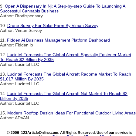
9.
Open A Dispensary In Nj: A Step-by-step Guide To Launching A
Successful Cannabis Business
Author: Rtodispensary
10.
Drone Survey For Solar Farm By Viman Survey
Author: Viman Survey
11.
Fidden Ai Business Management Platform Dashboard
Author: Fidden io
12.
Lucintel Forecasts The Global Aircraft Specialty Fastener Market
To Reach $2 Billion By 2035
Author: Lucintel LLC
13.
Lucintel Forecasts The Global Aircraft Radome Market To Reach
$1,017 Million By 2035
Author: Lucintel LLC
14.
Lucintel Forecasts The Global Aircraft Nut Market To Reach $2
Billion By 2035
Author: Lucintel LLC
15.
Modern Rooftop Design Ideas For Functional Outdoor Living Areas
Author: ADVAN
© 2006 123ArticleOnline.com. All Rights Reserved. Use of our service is