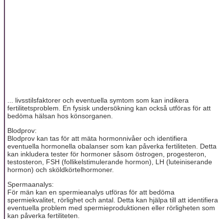
... livsstilsfaktorer och eventuella symtom som kan indikera
fertilitetsproblem. En fysisk undersökning kan också utföras för att
bedöma hälsan hos könsorganen.
Blodprov:
Blodprov kan tas för att mäta hormonnivåer och identifiera
eventuella hormonella obalanser som kan påverka fertiliteten. Detta
kan inkludera tester för hormoner såsom östrogen, progesteron,
testosteron, FSH (follikelstimulerande hormon), LH (luteiniserande
hormon) och sköldkörtelhormoner.
Spermaanalys:
För män kan en spermieanalys utföras för att bedöma
spermiekvalitet, rörlighet och antal. Detta kan hjälpa till att identifiera
eventuella problem med spermieproduktionen eller rörligheten som
kan påverka fertiliteten.