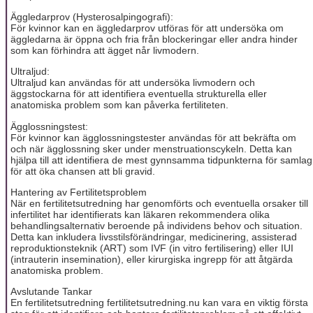
Äggledarprov (Hysterosalpingografi):
För kvinnor kan en äggledarprov utföras för att undersöka om
äggledarna är öppna och fria från blockeringar eller andra hinder
som kan förhindra att ägget når livmodern.
Ultraljud:
Ultraljud kan användas för att undersöka livmodern och
äggstockarna för att identifiera eventuella strukturella eller
anatomiska problem som kan påverka fertiliteten.
Ägglossningstest:
För kvinnor kan ägglossningstester användas för att bekräfta om
och när ägglossning sker under menstruationscykeln. Detta kan
hjälpa till att identifiera de mest gynnsamma tidpunkterna för samlag
för att öka chansen att bli gravid.
Hantering av Fertilitetsproblem
När en fertilitetsutredning har genomförts och eventuella orsaker till
infertilitet har identifierats kan läkaren rekommendera olika
behandlingsalternativ beroende på individens behov och situation.
Detta kan inkludera livsstilsförändringar, medicinering, assisterad
reproduktionsteknik (ART) som IVF (in vitro fertilisering) eller IUI
(intrauterin insemination), eller kirurgiska ingrepp för att åtgärda
anatomiska problem.
Avslutande Tankar
En fertilitetsutredning fertilitetsutredning.nu kan vara en viktig första