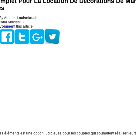
mplet Pour La Location De Décorations De Mar
es
By Author:
Louisclaude
Total Articles:
3
Comment
this article
es éléments est une option judicieuse pour les couples qui souhaitent réaliser leur