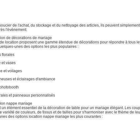
e soucier de l'achat, du stockage et du nettoyage des articles, ils peuvent simplement 
rès l'événement.
tion de décorations de mariage
 de location proposent une gamme étendue de décorations pour répondre à tous le
uelques-unes des options les plus populaires :
 florales
e et vases
e et voilages
neuses et éclairages d'ambiance
 photobooth
ales et panneaux personnalisés
tion nappe mariage
 un élément essentiel de la décoration de table pour un mariage élégant. Les cou
e variété de couleurs, de tissus et de tailles pour s'harmoniser avec le thème de le
unes des options location nappe mariage les plus courantes :
n