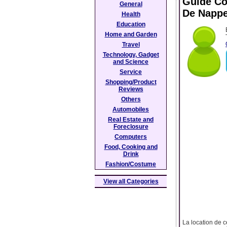
Guide Co
General
De Napp
Health
Education
Home and Garden
Travel
Technology, Gadget
and Science
Service
Shopping/Product
Reviews
Others
Automobiles
Real Estate and
Foreclosure
Computers
Food, Cooking and
Drink
Fashion/Costume
View all Categories
La location de c