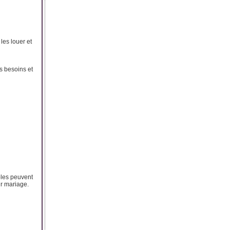
les louer et
s besoins et
ples peuvent
ur mariage.