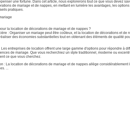
enser une fortune. Dans cet article, nous explorerons tout ce que vous devez savo
orations de mariage et de nappes, en mettant en lumière les avantages, les options
eils pratiques.
mariage
pour la location de décorations de mariage et de nappes ?
ière : Organiser un mariage peut être coûteux, et la location de décorations et de
réaliser des économies substantielles tout en obtenant des éléments de qualité pou
 : Les entreprises de location offrent une large gamme d'options pour répondre à dif
rences de mariage. Que vous recherchiez un style traditionnel, moderne ou excentr
ent ce que vous cherchez.
tion : La location de décorations de mariage et de nappes allège considérablement 
s. ...