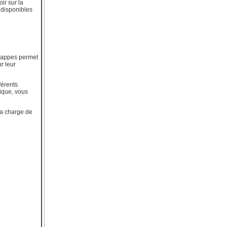
ir sur la
 disponibles
 nappes permet
r leur
férents
ique, vous
la charge de