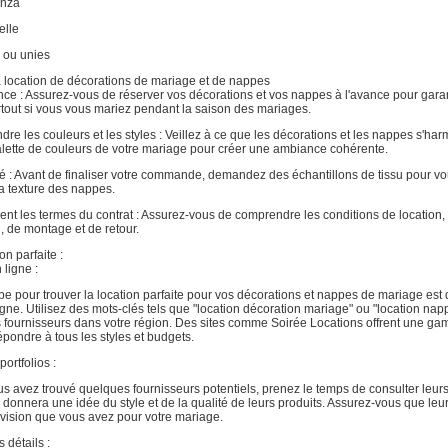
anza
elle
 ou unies
a location de décorations de mariage et de nappes
ance : Assurez-vous de réserver vos décorations et vos nappes à l'avance pour garan
urtout si vous vous mariez pendant la saison des mariages.
dre les couleurs et les styles : Veillez à ce que les décorations et les nappes s'ha
palette de couleurs de votre mariage pour créer une ambiance cohérente.
ité : Avant de finaliser votre commande, demandez des échantillons de tissu pour v
 la texture des nappes.
ent les termes du contrat : Assurez-vous de comprendre les conditions de location,
n, de montage et de retour.
on parfaite :
ligne :
e pour trouver la location parfaite pour vos décorations et nappes de mariage est 
gne. Utilisez des mots-clés tels que "location décoration mariage" ou "location na
s fournisseurs dans votre région. Des sites comme Soirée Locations offrent une g
épondre à tous les styles et budgets.
portfolios :
s avez trouvé quelques fournisseurs potentiels, prenez le temps de consulter leurs
 donnera une idée du style et de la qualité de leurs produits. Assurez-vous que leu
 vision que vous avez pour votre mariage.
 détails :