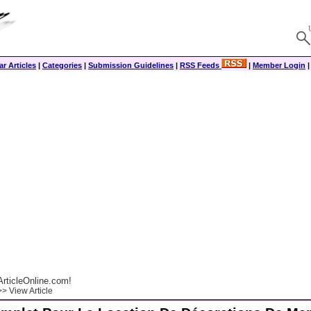
r Articles
|
Categories
|
Submission Guidelines
|
RSS Feeds
|
Member Login
rticleOnline.com!
> View Article