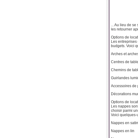
... Au lieu de s
les retourner ap
Options de loca
Les entreprises
budgets. Voici q
Arches et arches
Centres de tabl
Chemins de tabl
Guirlandes lumi
Accessoires de
Décorations mur
Options de loca
Les nappes sont
choisir parmi un
Voici quelques-
Nappes en sati
Nappes en lin