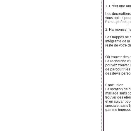
1. Créer une am
Les décorations 
vous optiez pou
l'atmosphère qu
2. Harmoniser le
Les nappes ne s
intégrante de la
reste de votre dé
Où trouver des 
La recherche d'u
pouvez trouver 
de parcourir les
des devis perso
Conclusion
La location de d
mariage sans com
trouver des élém
et en suivant q
spéciale, sans t
gamme impressio