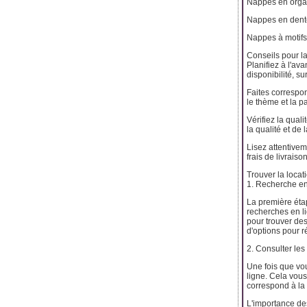
Nappes en org
Nappes en dent
Nappes à motifs
Conseils pour l
Planifiez à l'av
disponibilité, s
Faites correspon
le thème et la 
Vérifiez la qual
la qualité et de
Lisez attentivem
frais de livraiso
Trouver la locati
1. Recherche en 
La première étap
recherches en li
pour trouver de
d'options pour r
2. Consulter les 
Une fois que vou
ligne. Cela vous
correspond à la
L'importance des