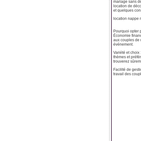
mariage sans dép
location de déc
et quelques cons
location nappe 
Pourquoi opter 
Économie financ
aux couples de 
événement.
Variété et choix
thèmes et préfé
trouverez sûrem
Facilité de ges
travail des couple