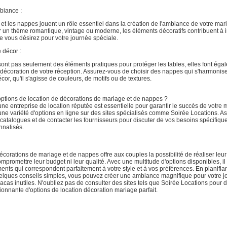
biance :
et les nappes jouent un rôle essentiel dans la création de l'ambiance de votre ma
r un thème romantique, vintage ou moderne, les éléments décoratifs contribuent à i
e vous désirez pour votre journée spéciale.
 décor :
ont pas seulement des éléments pratiques pour protéger les tables, elles font égal
 décoration de votre réception. Assurez-vous de choisir des nappes qui s'harmonise
cor, qu'il s'agisse de couleurs, de motifs ou de textures.
options de location de décorations de mariage et de nappes ?
ne entreprise de location réputée est essentielle pour garantir le succès de votre
une variété d'options en ligne sur des sites spécialisés comme Soirée Locations. A
 catalogues et de contacter les fournisseurs pour discuter de vos besoins spécifique
nnalisés.
écorations de mariage et de nappes offre aux couples la possibilité de réaliser leur
promettre leur budget ni leur qualité. Avec une multitude d'options disponibles, il 
ents qui correspondent parfaitement à votre style et à vos préférences. En planifian
uelques conseils simples, vous pouvez créer une ambiance magnifique pour votre 
racas inutiles. N'oubliez pas de consulter des sites tels que Soirée Locations pour 
nnante d'options de location décoration mariage parfait.