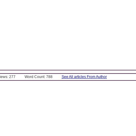
Views: 277
Word Count: 788
See All articles From Author