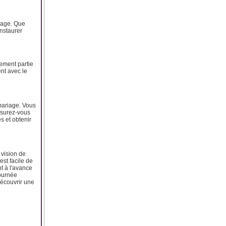
riage. Que
nstaurer
ement partie
nt avec le
 mariage. Vous
ssurez-vous
s et obtenir
 vision de
est facile de
t à l'avance
journée
découvrir une