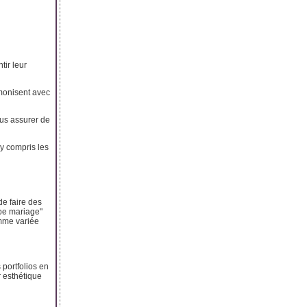
tir leur
rmonisent avec
ous assurer de
 y compris les
de faire des
ppe mariage"
amme variée
 portfolios en
r esthétique