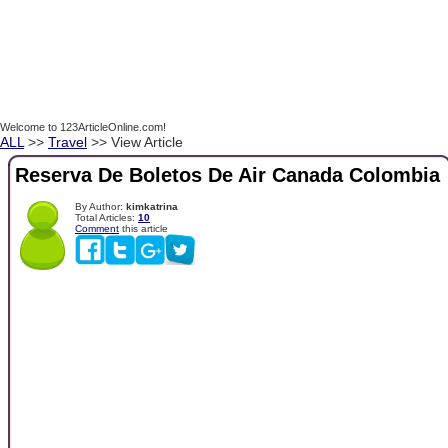
Welcome to 123ArticleOnline.com!
ALL
>>
Travel
>> View Article
Reserva De Boletos De Air Canada Colombia
By Author:
kimkatrina
Total Articles:
10
Comment
this article