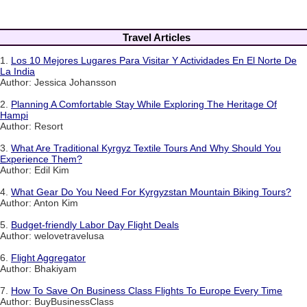
Travel Articles
1.
Los 10 Mejores Lugares Para Visitar Y Actividades En El Norte De
La India
Author: Jessica Johansson
2.
Planning A Comfortable Stay While Exploring The Heritage Of
Hampi
Author: Resort
3.
What Are Traditional Kyrgyz Textile Tours And Why Should You
Experience Them?
Author: Edil Kim
4.
What Gear Do You Need For Kyrgyzstan Mountain Biking Tours?
Author: Anton Kim
5.
Budget-friendly Labor Day Flight Deals
Author: welovetravelusa
6.
Flight Aggregator
Author: Bhakiyam
7.
How To Save On Business Class Flights To Europe Every Time
Author: BuyBusinessClass