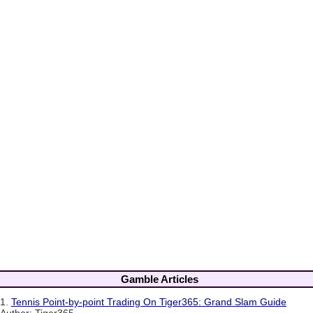
Gamble Articles
1.
Tennis Point-by-point Trading On Tiger365: Grand Slam Guide