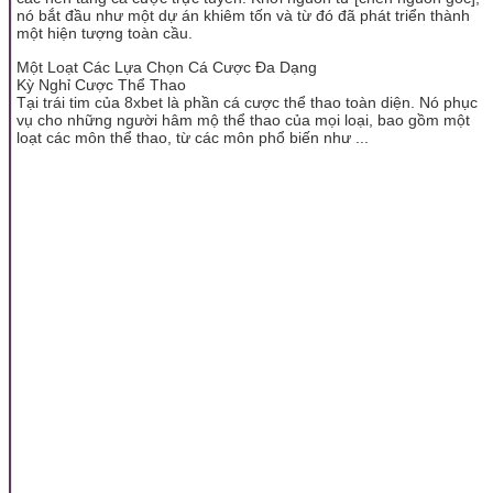
nó bắt đầu như một dự án khiêm tốn và từ đó đã phát triển thành
một hiện tượng toàn cầu.
Một Loạt Các Lựa Chọn Cá Cược Đa Dạng
Kỳ Nghỉ Cược Thể Thao
Tại trái tim của 8xbet là phần cá cược thể thao toàn diện. Nó phục
vụ cho những người hâm mộ thể thao của mọi loại, bao gồm một
loạt các môn thể thao, từ các môn phổ biến như ...