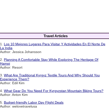
Travel Articles
1.
Los 10 Mejores Lugares Para Visitar Y Actividades En El Norte De
La India
Author: Jessica Johansson
2.
Planning A Comfortable Stay While Exploring The Heritage Of
Hampi
Author: Resort
3.
What Are Traditional Kyrgyz Textile Tours And Why Should You
Experience Them?
Author: Edil Kim
4.
What Gear Do You Need For Kyrgyzstan Mountain Biking Tours?
Author: Anton Kim
5.
Budget-friendly Labor Day Flight Deals
Author: welovetravelusa