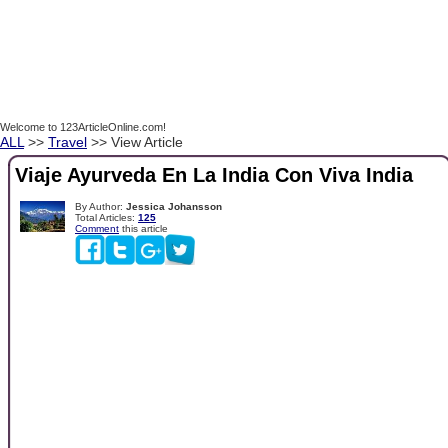
Welcome to 123ArticleOnline.com!
ALL
>>
Travel
>> View Article
Viaje Ayurveda En La India Con Viva India
By Author:
Jessica Johansson
Total Articles:
125
Comment
this article