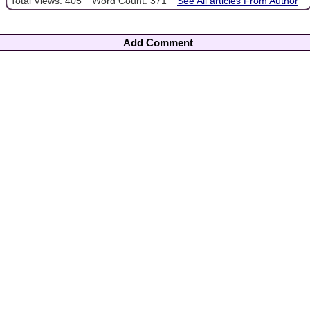
Total Views: 405
Word Count: 371
See All articles From Author
Add Comment