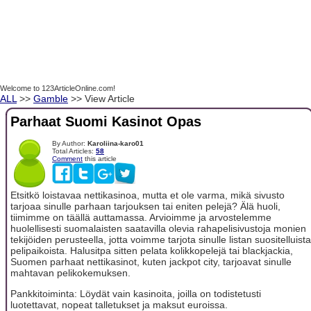
Welcome to 123ArticleOnline.com!
ALL
>>
Gamble
>> View Article
Parhaat Suomi Kasinot Opas
By Author:
Karoliina-karo01
Total Articles:
58
Comment
this article
Etsitkö loistavaa nettikasinoa, mutta et ole varma, mikä sivusto
tarjoaa sinulle parhaan tarjouksen tai eniten pelejä? Älä huoli,
tiimimme on täällä auttamassa. Arvioimme ja arvostelemme
huolellisesti suomalaisten saatavilla olevia rahapelisivustoja monien
tekijöiden perusteella, jotta voimme tarjota sinulle listan suositelluista
pelipaikoista. Halusitpa sitten pelata kolikkopelejä tai blackjackia,
Suomen parhaat nettikasinot, kuten jackpot city, tarjoavat sinulle
mahtavan pelikokemuksen.
Pankkitoiminta: Löydät vain kasinoita, joilla on todistetusti
luotettavat, nopeat talletukset ja maksut euroissa.