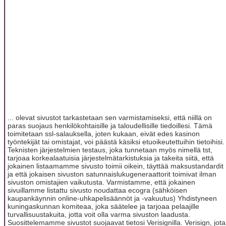
... olevat sivustot tarkastetaan sen varmistamiseksi, että niillä on
paras suojaus henkilökohtaisille ja taloudellisille tiedoillesi. Tämä
toimitetaan ssl-salauksella, joten kukaan, eivät edes kasinon
työntekijät tai omistajat, voi päästä käsiksi etuoikeutettuihin tietoihisi.
Teknisten järjestelmien testaus, joka tunnetaan myös nimellä tst,
tarjoaa korkealaatuisia järjestelmätarkistuksia ja takeita siitä, että
jokainen listaamamme sivusto toimii oikein, täyttää maksustandardit
ja että jokaisen sivuston satunnaislukugeneraattorit toimivat ilman
sivuston omistajien vaikutusta. Varmistamme, että jokainen
sivuillamme listattu sivusto noudattaa ecogra (sähköisen
kaupankäynnin online-uhkapelisäännöt ja -vakuutus) Yhdistyneen
kuningaskunnan komiteaa, joka säätelee ja tarjoaa pelaajille
turvallisuustakuita, jotta voit olla varma sivuston laadusta.
Suosittelemamme sivustot suojaavat tietosi Verisignilla. Verisign, jota