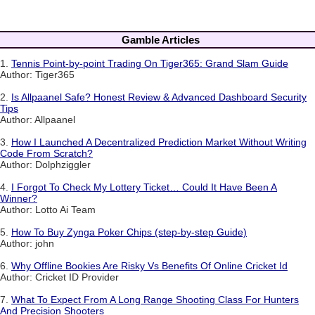
Gamble Articles
1.
Tennis Point-by-point Trading On Tiger365: Grand Slam Guide
Author: Tiger365
2.
Is Allpaanel Safe? Honest Review & Advanced Dashboard Security
Tips
Author: Allpaanel
3.
How I Launched A Decentralized Prediction Market Without Writing
Code From Scratch?
Author: Dolphziggler
4.
I Forgot To Check My Lottery Ticket… Could It Have Been A
Winner?
Author: Lotto Ai Team
5.
How To Buy Zynga Poker Chips (step-by-step Guide)
Author: john
6.
Why Offline Bookies Are Risky Vs Benefits Of Online Cricket Id
Author: Cricket ID Provider
7.
What To Expect From A Long Range Shooting Class For Hunters
And Precision Shooters