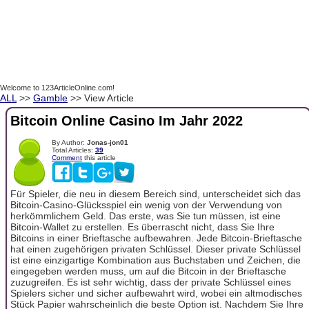
Welcome to 123ArticleOnline.com!
ALL
>>
Gamble
>> View Article
Bitcoin Online Casino Im Jahr 2022
By Author:
Jonas-jon01
Total Articles:
39
Comment
this article
Für Spieler, die neu in diesem Bereich sind, unterscheidet sich das
Bitcoin-Casino-Glücksspiel ein wenig von der Verwendung von
herkömmlichem Geld. Das erste, was Sie tun müssen, ist eine
Bitcoin-Wallet zu erstellen. Es überrascht nicht, dass Sie Ihre
Bitcoins in einer Brieftasche aufbewahren. Jede Bitcoin-Brieftasche
hat einen zugehörigen privaten Schlüssel. Dieser private Schlüssel
ist eine einzigartige Kombination aus Buchstaben und Zeichen, die
eingegeben werden muss, um auf die Bitcoin in der Brieftasche
zuzugreifen. Es ist sehr wichtig, dass der private Schlüssel eines
Spielers sicher und sicher aufbewahrt wird, wobei ein altmodisches
Stück Papier wahrscheinlich die beste Option ist. Nachdem Sie Ihre