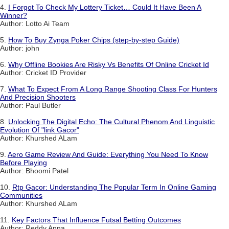
4.
I Forgot To Check My Lottery Ticket… Could It Have Been A
Winner?
Author: Lotto Ai Team
5.
How To Buy Zynga Poker Chips (step-by-step Guide)
Author: john
6.
Why Offline Bookies Are Risky Vs Benefits Of Online Cricket Id
Author: Cricket ID Provider
7.
What To Expect From A Long Range Shooting Class For Hunters
And Precision Shooters
Author: Paul Butler
8.
Unlocking The Digital Echo: The Cultural Phenom And Linguistic
Evolution Of "link Gacor"
Author: Khurshed ALam
9.
Aero Game Review And Guide: Everything You Need To Know
Before Playing
Author: Bhoomi Patel
10.
Rtp Gacor: Understanding The Popular Term In Online Gaming
Communities
Author: Khurshed ALam
11.
Key Factors That Influence Futsal Betting Outcomes
Author: Reddy Anna