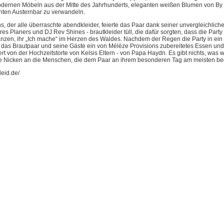
dernen Möbeln aus der Mitte des Jahrhunderts, eleganten weißen Blumen von By
nten Austernbar zu verwandeln.
, der alle überraschte abendkleider, feierte das Paar dank seiner unvergleichliche
hres Planers und DJ Rev Shines - brautkleider tüll, die dafür sorgten, dass die Party
anzen, ihr „Ich mache“ im Herzen des Waldes. Nachdem der Regen die Party in ein Z
 das Brautpaar und seine Gäste ein von Mélèze Provisions zubereitetes Essen und
ert von der Hochzeitstorte von Kelsis Eltern - von Papa Haydn. Es gibt nichts, was 
ile Nicken an die Menschen, die dem Paar an ihrem besonderen Tag am meisten be
leid.de/