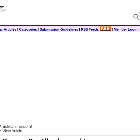
r Articles
|
Categories
|
Submission Guidelines
|
RSS Feeds
|
Member Login
rticleOnline.com!
 View Article