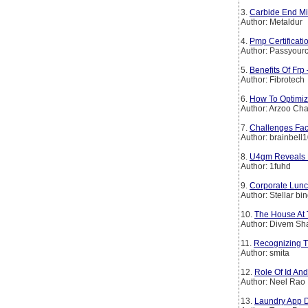
3.
Carbide End Mil
Author: Metaldur
4.
Pmp Certificat
Author: Passyourc
5.
Benefits Of Frp
Author: Fibrotech
6.
How To Optimiz
Author: Arzoo Ch
7.
Challenges Fac
Author: brainbell
8.
U4gm Reveals D
Author: 1fuhd
9.
Corporate Lunch
Author: Stellar bi
10.
The House At 
Author: Divem S
11.
Recognizing T
Author: smita
12.
Role Of Id An
Author: Neel Rao
13.
Laundry App D