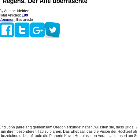
s Regens, Der Alle überraschte
By Author:
kleider
Total Articles:
189
Comment
this article
nd John jahrelang gemeinsam Oregon erkundet hatten, wussten sie, dass Bridal V
r, um ihren besonderen Tag zu planen. Das Ehepaar, das die Vision der Hochzeit al
 bezeichnete, beauftragte die Planerin Kayla Hoppins, den Veranstaltungsort am S