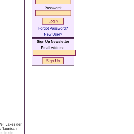
Password:
Forgot Password?
New User?
Sign Up Newsletter
Email Address:
eil Lakes der
s "launisch
ee in ein