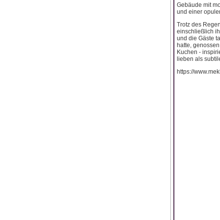
Gebäude mit mo
und einer opule
Trotz des Regens
einschließlich i
und die Gäste t
hatte, genossen
Kuchen - inspiri
lieben als subt
https://www.mek