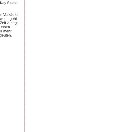
 Kay Studio
n Verkäufer -
 weitergeht
elt verlegt
 einen
wir mehr
deuten.