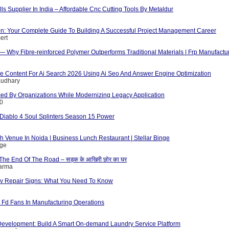
ls Supplier In India – Affordable Cnc Cutting Tools By Metaldur
ion: Your Complete Guide To Building A Successful Project Management Career
ert
 — Why Fibre-reinforced Polymer Outperforms Traditional Materials | Frp Manufactu
e Content For Ai Search 2026 Using Ai Seo And Answer Engine Optimization
audhary
ed By Organizations While Modernizing Legacy Application
10
iablo 4 Soul Splinters Season 15 Power
 Venue In Noida | Business Lunch Restaurant | Stellar Binge
nge
The End Of The Road – सड़क के आखिरी छोर का घर
harma
v Repair Signs: What You Need To Know
d Fd Fans In Manufacturing Operations
evelopment: Build A Smart On-demand Laundry Service Platform