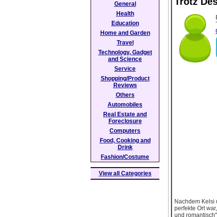
Trotz De
General
Health
Education
Home and Garden
Travel
Technology, Gadget
and Science
Service
Shopping/Product
Reviews
Others
Automobiles
Real Estate and
Foreclosure
Computers
Food, Cooking and
Drink
Fashion/Costume
View all Categories
Nachdem Kelsi u
perfekte Ort wa
und romantisch"