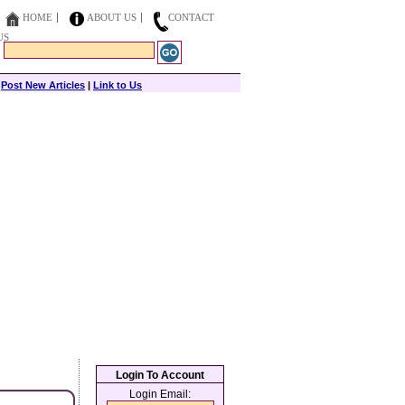
HOME
ABOUT US
CONTACT
US
|
Post New Articles
|
Link to Us
Login To Account
Login Email: