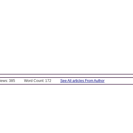
Views: 385
Word Count: 172
See All articles From Author