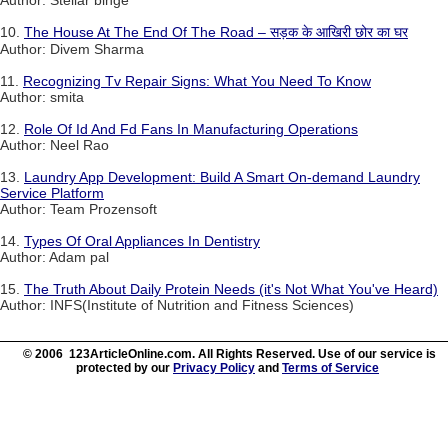
Author: Stellar binge
10.
The House At The End Of The Road – सड़क के आखिरी छोर का घर
Author: Divem Sharma
11.
Recognizing Tv Repair Signs: What You Need To Know
Author: smita
12.
Role Of Id And Fd Fans In Manufacturing Operations
Author: Neel Rao
13.
Laundry App Development: Build A Smart On-demand Laundry
Service Platform
Author: Team Prozensoft
14.
Types Of Oral Appliances In Dentistry
Author: Adam pal
15.
The Truth About Daily Protein Needs (it's Not What You've Heard)
Author: INFS(Institute of Nutrition and Fitness Sciences)
© 2006 123ArticleOnline.com. All Rights Reserved. Use of our service is
protected by our
Privacy Policy
and
Terms of Service