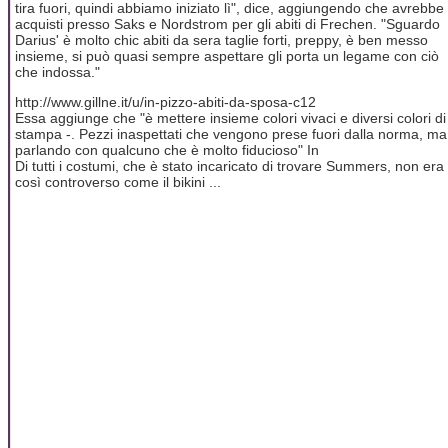
tira fuori, quindi abbiamo iniziato lì", dice, aggiungendo che avrebbe
acquisti presso Saks e Nordstrom per gli abiti di Frechen. "Sguardo
Darius' è molto chic abiti da sera taglie forti, preppy, è ben messo
insieme, si può quasi sempre aspettare gli porta un legame con ciò
che indossa."
http://www.gillne.it/u/in-pizzo-abiti-da-sposa-c12
Essa aggiunge che "è mettere insieme colori vivaci e diversi colori di
stampa -. Pezzi inaspettati che vengono prese fuori dalla norma, ma
parlando con qualcuno che è molto fiducioso" In
Di tutti i costumi, che è stato incaricato di trovare Summers, non era
così controverso come il bikini ...