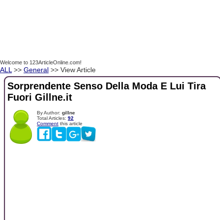
Welcome to 123ArticleOnline.com!
ALL
>>
General
>> View Article
Sorprendente Senso Della Moda E Lui Tira
Fuori Gillne.it
By Author:
gillne
Total Articles:
92
Comment
this article