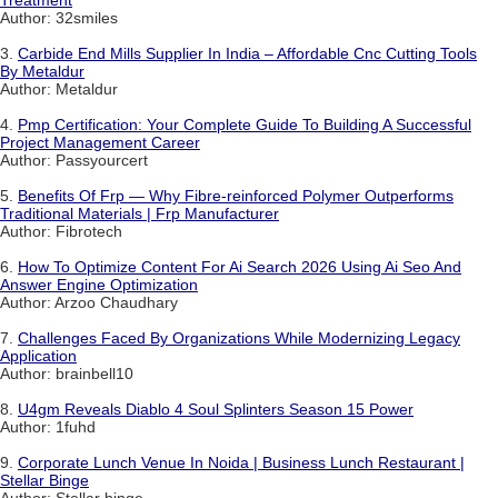
Treatment
Author: 32smiles
3.
Carbide End Mills Supplier In India – Affordable Cnc Cutting Tools
By Metaldur
Author: Metaldur
4.
Pmp Certification: Your Complete Guide To Building A Successful
Project Management Career
Author: Passyourcert
5.
Benefits Of Frp — Why Fibre-reinforced Polymer Outperforms
Traditional Materials | Frp Manufacturer
Author: Fibrotech
6.
How To Optimize Content For Ai Search 2026 Using Ai Seo And
Answer Engine Optimization
Author: Arzoo Chaudhary
7.
Challenges Faced By Organizations While Modernizing Legacy
Application
Author: brainbell10
8.
U4gm Reveals Diablo 4 Soul Splinters Season 15 Power
Author: 1fuhd
9.
Corporate Lunch Venue In Noida | Business Lunch Restaurant |
Stellar Binge