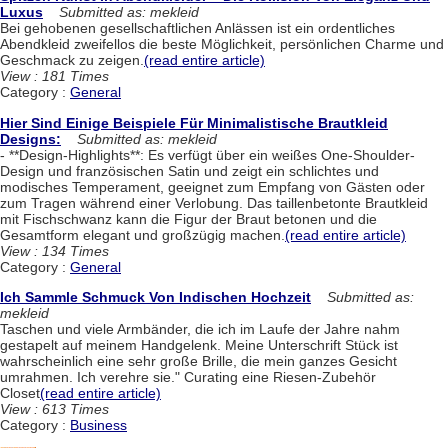
Luxus
Submitted as: mekleid
Bei gehobenen gesellschaftlichen Anlässen ist ein ordentliches
Abendkleid zweifellos die beste Möglichkeit, persönlichen Charme und
Geschmack zu zeigen.
(read entire article)
View : 181 Times
Category :
General
Hier Sind Einige Beispiele Für Minimalistische Brautkleid
Designs:
Submitted as: mekleid
- **Design-Highlights**: Es verfügt über ein weißes One-Shoulder-
Design und französischen Satin und zeigt ein schlichtes und
modisches Temperament, geeignet zum Empfang von Gästen oder
zum Tragen während einer Verlobung. Das taillenbetonte Brautkleid
mit Fischschwanz kann die Figur der Braut betonen und die
Gesamtform elegant und großzügig machen.
(read entire article)
View : 134 Times
Category :
General
Ich Sammle Schmuck Von Indischen Hochzeit
Submitted as:
mekleid
Taschen und viele Armbänder, die ich im Laufe der Jahre nahm
gestapelt auf meinem Handgelenk. Meine Unterschrift Stück ist
wahrscheinlich eine sehr große Brille, die mein ganzes Gesicht
umrahmen. Ich verehre sie." Curating eine Riesen-Zubehör
Closet
(read entire article)
View : 613 Times
Category :
Business