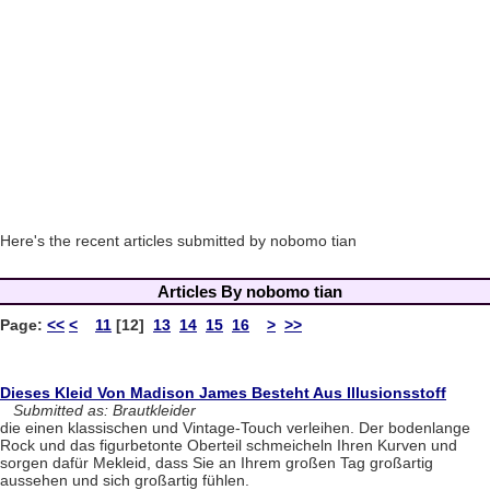
Here's the recent articles submitted by nobomo tian
Articles By nobomo tian
Page:
<<
<
11
[12]
13
14
15
16
>
>>
Dieses Kleid Von Madison James Besteht Aus Illusionsstoff
Submitted as: Brautkleider
die einen klassischen und Vintage-Touch verleihen. Der bodenlange
Rock und das figurbetonte Oberteil schmeicheln Ihren Kurven und
sorgen dafür Mekleid, dass Sie an Ihrem großen Tag großartig
aussehen und sich großartig fühlen.