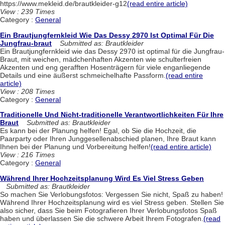
https://www.mekleid.de/brautkleider-g12
(read entire article)
View : 239 Times
Category :
General
Ein Brautjungfernkleid Wie Das Dessy 2970 Ist Optimal Für Die
Jungfrau-braut
Submitted as: Brautkleider
Ein Brautjungfernkleid wie das Dessy 2970 ist optimal für die Jungfrau-
Braut, mit weichen, mädchenhaften Akzenten wie schulterfreien
Akzenten und eng gerafften Hosenträgern für viele enganliegende
Details und eine äußerst schmeichelhafte Passform.
(read entire
article)
View : 208 Times
Category :
General
Traditionelle Und Nicht-traditionelle Verantwortlichkeiten Für Ihre
Braut
Submitted as: Brautkleider
Es kann bei der Planung helfen! Egal, ob Sie die Hochzeit, die
Paarparty oder Ihren Junggesellenabschied planen, Ihre Braut kann
Ihnen bei der Planung und Vorbereitung helfen!
(read entire article)
View : 216 Times
Category :
General
Während Ihrer Hochzeitsplanung Wird Es Viel Stress Geben
Submitted as: Brautkleider
So machen Sie Verlobungsfotos: Vergessen Sie nicht, Spaß zu haben!
Während Ihrer Hochzeitsplanung wird es viel Stress geben. Stellen Sie
also sicher, dass Sie beim Fotografieren Ihrer Verlobungsfotos Spaß
haben und überlassen Sie die schwere Arbeit Ihrem Fotografen.
(read