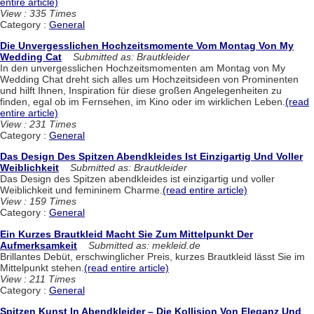
entire article)
View : 335 Times
Category :
General
Die Unvergesslichen Hochzeitsmomente Vom Montag Von My
Wedding Cat
Submitted as: Brautkleider
In den unvergesslichen Hochzeitsmomenten am Montag von My
Wedding Chat dreht sich alles um Hochzeitsideen von Prominenten
und hilft Ihnen, Inspiration für diese großen Angelegenheiten zu
finden, egal ob im Fernsehen, im Kino oder im wirklichen Leben.
(read
entire article)
View : 231 Times
Category :
General
Das Design Des Spitzen Abendkleides Ist Einzigartig Und Voller
Weiblichkeit
Submitted as: Brautkleider
Das Design des Spitzen abendkleides ist einzigartig und voller
Weiblichkeit und femininem Charme.
(read entire article)
View : 159 Times
Category :
General
Ein Kurzes Brautkleid Macht Sie Zum Mittelpunkt Der
Aufmerksamkeit
Submitted as: mekleid.de
Brillantes Debüt, erschwinglicher Preis, kurzes Brautkleid lässt Sie im
Mittelpunkt stehen.
(read entire article)
View : 211 Times
Category :
General
Spitzen Kunst In Abendkleider – Die Kollision Von Eleganz Und